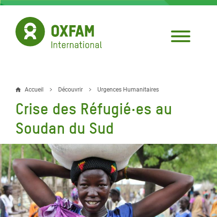
Aller
au
contenu
principal
Accueil
Découvrir
Urgences Humanitaires
Fil
Crise des Réfugié·es au
d'Ariane
Soudan du Sud