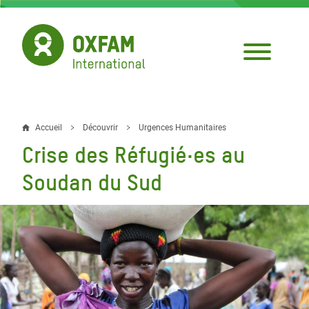
Aller
au
contenu
principal
Accueil
Découvrir
Urgences Humanitaires
Fil
Crise des Réfugié·es au
d'Ariane
Soudan du Sud