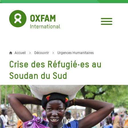
Aller
au
contenu
principal
Accueil
Découvrir
Urgences Humanitaires
Fil
Crise des Réfugié·es au
d'Ariane
Soudan du Sud