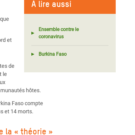
À lire aussi
nque
Ensemble contre le
coronavirus
rd et
Burkina Faso
ites de
 le
eux
ommunautés hôtes.
urkina Faso compte
s et 14 morts.
 la « théorie »