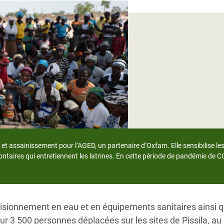
Climatique et
ntaire en Afrique de
 au Yémen
 des Réfugiés Rohingyas
ngladesh
 des Réfugié·es au
n du Sud
et assainissement pour l’AGED, un partenaire d’Oxfam. Elle sensibilise le
en Syrie
ntaires qui entretiennent les latrines.
En cette période de pandémie de COV
isionnement en eau et en équipements sanitaires ainsi q
our 3 500 personnes déplacées sur les sites de Pissila, au