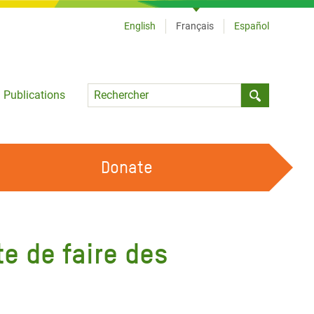
English
Français
Español
Language
Publications
Submit sea
Donate
TRAVAILLER AVEC NOUS
OUR FEMINIST PRINCIPLES
e de faire des
DEVENIR BÉNÉVOLE