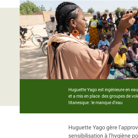
Conflits et Catastrophes
#MonClimatMonAvenir
Crise 
Alime
Inégalités Extrêmes et
Mettons Fin à la Souffrance qui se Cache
l’Est
Services Essentiels
Derrière notre Alimentation
Crise
Inequality and Rights in a
Les Violences Faites aux Femmes et aux
Digital Age
Filles, Ça Suffit !
Crise
au Ba
Gender, Rights, and Justice
Crise
Souda
Huguette Yago est ingénieure en eau 
Crise 
et a mis en place des groupes de volo
titanesque : le manque d’eau
Huguette Yago gère l’approv
sensibilisation à l’hygiène p