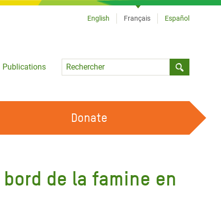
English
Français
Español
Language
Publications
Submit sea
Donate
TRAVAILLER AVEC NOUS
OUR FEMINIST PRINCIPLES
 bord de la famine en
DEVENIR BÉNÉVOLE