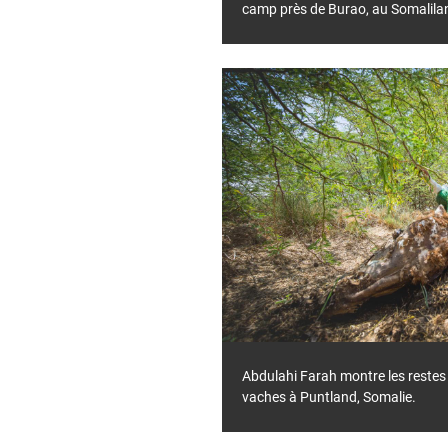
camp près de Burao, au Somalila
Abdulahi Farah montre les restes 
vaches à Puntland, Somalie.