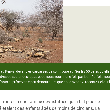
Climatique et
ntaire en Afrique de
 au Yémen
 des Réfugiés Rohingyas
ngladesh
 des Réfugié·es au
n du Sud
 au Kenya, devant les carcasses de son troupeau. Sur les 50 bêtes qu’elle
en Syrie
es de sauter des repas et de nous nourrir une fois par jour. Parfois, no
fants et préserver le peu de nourriture que nous avons », raconte-t-elle.
nfrontée à une famine dévastatrice qui a fait plus de
é étaient des enfants âgés de moins de cinq ans. La