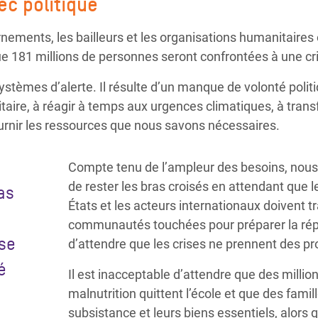
ec politique
ements, les bailleurs et les organisations humanitaires o
e 181 millions de personnes seront confrontées à une cris
stèmes d’alerte. Il résulte d’un manque de volonté politiq
itaire, à réagir à temps aux urgences climatiques, à trans
ournir les ressources que nous savons nécessaires.
Compte tenu de l’ampleur des besoins, nou
de rester les bras croisés en attendant que 
as
États et les acteurs internationaux doivent t
communautés touchées pour préparer la rép
use
d’attendre que les crises ne prennent des p
é
Il est inacceptable d’attendre que des millio
malnutrition quittent l’école et que des fami
subsistance et leurs biens essentiels, alors 