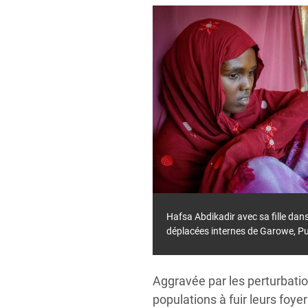
Hafsa Abdikadir avec sa fille da
déplacées internes de Garowe, Pu
Aggravée par les perturbatio
populations à fuir leurs foy