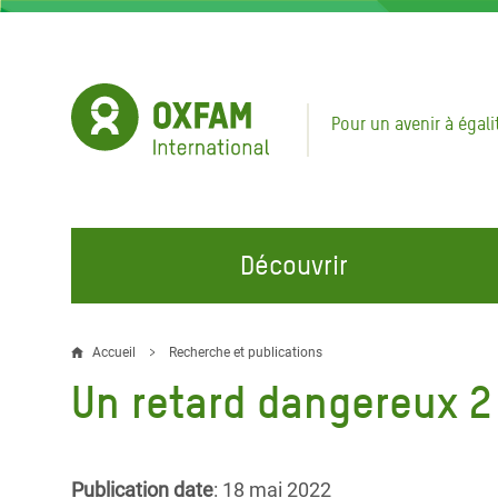
Aller
au
contenu
principal
Pour un avenir à égali
Découvrir
NOS DOMAINES D'ACTION
REJOINDRE NOS CAMPAGNES
URGE
Accueil
Recherche et publications
Fil
Un retard dangereux 2 :
Eau et Assainissement
Climate Justice
Appel
d'Ariane
au Li
Alimentation, Climat et
Hands Off Our Spaces
Ressources Naturelles
Crise 
Rejoignez la Communauté
Publication date
: 18 mai 2022