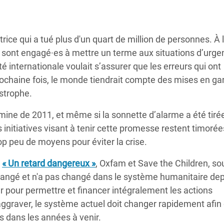
Climatique et
ntaire en Afrique de
ice qui a tué plus d'un quart de million de personnes.
À 
se sont engagé·es à mettre un
terme aux situations d’urge
 au Yémen
internationale voulait s’assurer que
les erreurs qui ont
 des Réfugiés Rohingyas
rochaine fois, le monde tiendrait compte des mises
en ga
ngladesh
strophe.
 des Réfugié·es au
amine de
2011, et même si la sonnette d’alarme a été tiré
n du Sud
initiatives visant à
tenir cette promesse restent timorée
trop peu de moyens pour
éviter la crise.
en Syrie
t
« Un retard dangereux »
, Oxfam et Save the Children, s
hangé et n'a pas changé dans le système humanitaire de
er pour permettre et financer intégralement les actions
s'aggraver, le système actuel doit changer rapidement afin
s dans les années à venir.