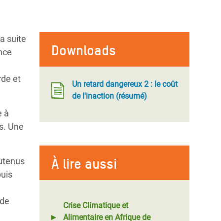
la suite
Downloads
nce
rde et
Un retard dangereux 2 : le coût
de l'inaction (résumé)
e à
s. Une
À lire aussi
outenus
puis
 de
Crise Climatique et
Alimentaire en Afrique de