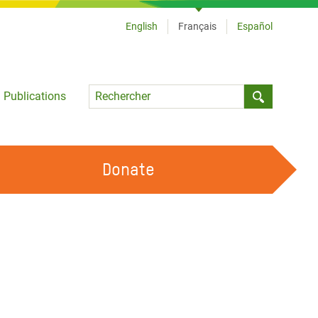
English
Français
Español
Language
Publications
Submit sea
Donate
TRAVAILLER AVEC NOUS
OUR FEMINIST PRINCIPLES
DEVENIR BÉNÉVOLE