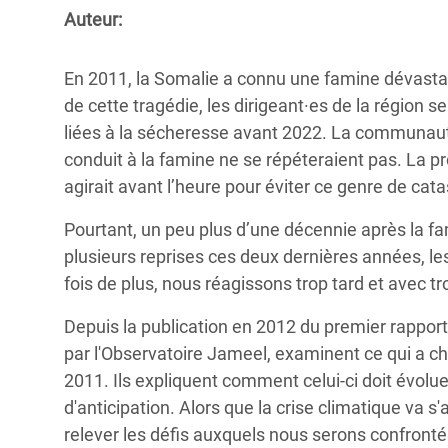
Conflits et Catastrophes
#MonClimatMonAvenir
Crise 
Auteur:
Alime
Inégalités Extrêmes et
Mettons Fin à la Souffrance qui se Cache
l’Est
En 2011, la Somalie a connu une famine dévastatr
Services Essentiels
Derrière notre Alimentation
de cette tragédie, les
dirigeant·es de la région 
Crise
Inequality and Rights in a
Les Violences Faites aux Femmes et aux
liées à la sécheresse avant
2022. La communauté 
Digital Age
Filles, Ça Suffit !
Crise
conduit à la famine ne se répéteraient
pas. La p
au Ba
agirait avant l’heure pour éviter ce genre de
cata
Gender, Rights, and Justice
Crise
Pourtant, un peu plus d’une décennie après la f
Souda
plusieurs
reprises ces deux dernières années, les 
fois de plus,
nous réagissons trop tard et avec 
Crise 
Depuis la publication en 2012 du premier rappor
par l'Observatoire Jameel, examinent ce qui a c
2011. Ils expliquent comment celui-ci doit évolu
d'anticipation. Alors que la crise climatique va 
relever les défis auxquels nous serons confronté