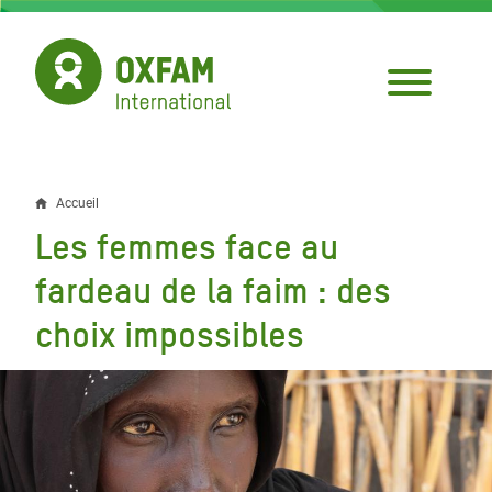
Aller
au
contenu
principal
Accueil
Fil
Les femmes face au
d'Ariane
fardeau de la faim : des
choix impossibles