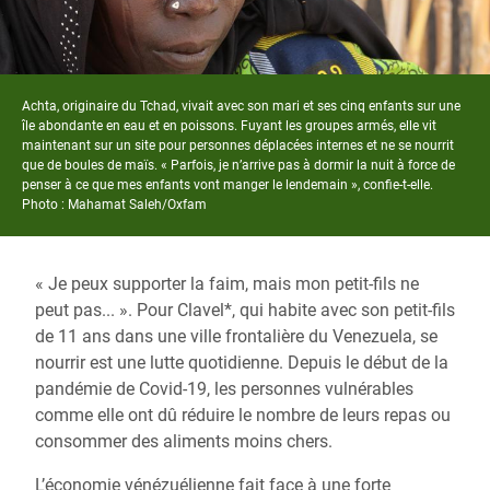
Achta, originaire du Tchad, vivait avec son mari et ses cinq enfants sur une
île abondante en eau et en poissons. Fuyant les groupes armés, elle vit
maintenant sur un site pour personnes déplacées internes et ne se nourrit
que de boules de maïs. « Parfois, je n’arrive pas à dormir la nuit à force de
penser à ce que mes enfants vont manger le lendemain », confie-t-elle.
Photo : Mahamat Saleh/Oxfam
« Je peux supporter la faim, mais mon petit-fils ne
peut pas... ». Pour Clavel*, qui habite avec son petit-fils
de 11 ans dans une ville frontalière du Venezuela, se
nourrir est une lutte quotidienne. Depuis le début de la
pandémie de Covid-19, les personnes vulnérables
comme elle ont dû réduire le nombre de leurs repas ou
consommer des aliments moins chers.
L’économie vénézuélienne fait face à une forte