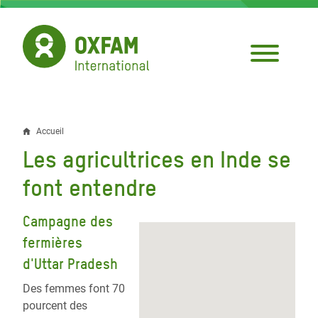
Aller
au
contenu
principal
Accueil
Fil
Les agricultrices en Inde se
d'Ariane
font entendre
Campagne des
fermières
d'Uttar Pradesh
Des femmes font 70
pourcent des