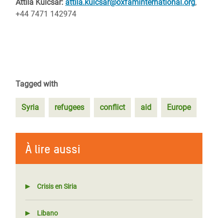
Attila Kulcsar:
a
ttila.kulcsar@oxfaminternational.org
,
+44 7471 142974
Tagged with
Syria
refugees
conflict
aid
Europe
À lire aussi
Crisis en Siria
Libano