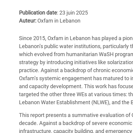
Conflits et Catastrophes
#MonClimatMonAvenir
Crise 
Publication date
: 23 juin 2025
Alime
Inégalités Extrêmes et
Mettons Fin à la Souffrance qui se Cache
Auteur:
Oxfam in Lebanon
l’Est
Services Essentiels
Derrière notre Alimentation
Crise
Since 2015, Oxfam in Lebanon has played a pione
Inequality and Rights in a
Les Violences Faites aux Femmes et aux
Lebanon’s public water institutions, particularl
Digital Age
Filles, Ça Suffit !
Crise
which evolved from humanitarian WaSH program
au Ba
Gender, Rights, and Justice
strategy by introducing initiatives like solarizat
Crise
practice. Against a backdrop of chronic economic c
Souda
Oxfam’s systemic engagement has matured to incl
and capacity development. This work has focuse
Crise 
targeted the other three WEs at various times:
Lebanon Water Establishment (NLWE), and the 
This report presents a summative evaluation of 
decade. Against a backdrop of severe economic cris
infrastructure, capacity building, and emergency