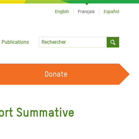
English
Français
Español
Language
Publications
Submit sea
Donate
TRAVAILLER AVEC NOUS
OUR FEMINIST PRINCIPLES
ort Summative
DEVENIR BÉNÉVOLE