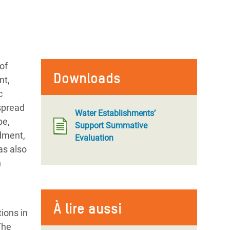
of
Downloads
nt,
c
espread
Water Establishments’
pe,
Support Summative
ndment,
Evaluation
as also
h
À lire aussi
tions in
The