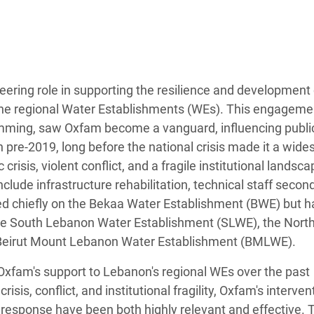
Climatique et
ntaire en Afrique de
 au Yémen
ering role in supporting the resilience and development 
y the regional Water Establishments (WEs). This engageme
 des Réfugiés Rohingyas
ming, saw Oxfam become a vanguard, influencing publi
ngladesh
ion pre-2019, long before the national crisis made it a wid
 des Réfugié·es au
risis, violent conflict, and a fragile institutional landsca
n du Sud
ude infrastructure rehabilitation, technical staff seco
d chiefly on the Bekaa Water Establishment (BWE) but h
en Syrie
 the South Lebanon Water Establishment (SLWE), the Nort
Beirut Mount Lebanon Water Establishment (BMLWE).
Oxfam's support to Lebanon's regional WEs over the past
is, conflict, and institutional fragility, Oxfam's interven
 response have been both highly relevant and effective. 