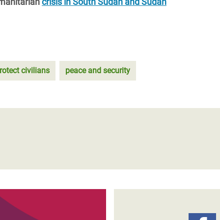
manitarian
crisis in South Sudan and Sudan
rotect civilians
peace and security