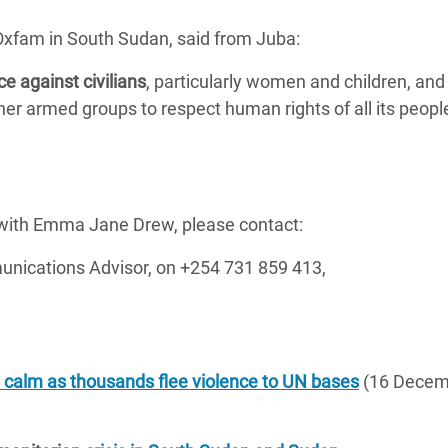
Climatique et
Oxfam in South Sudan, said from Juba:
ntaire en Afrique de
e against civilians
, particularly women and children, and
er armed groups to respect human rights of all its peopl
 au Yémen
 des Réfugiés Rohingyas
ngladesh
w with Emma Jane Drew, please contact:
 des Réfugié·es au
n du Sud
ications Advisor, on +254 731 859 413,
en Syrie
calm as thousands flee violence to UN bases
(16 Decem