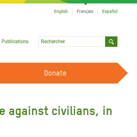
English
Français
Español
Language
Publications
Submit sea
Donate
TRAVAILLER AVEC NOUS
OUR FEMINIST PRINCIPLES
 against civilians, in
DEVENIR BÉNÉVOLE