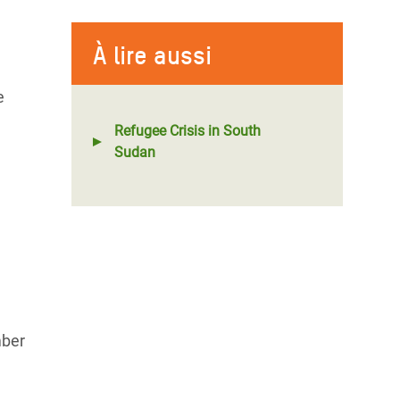
À lire aussi
e
Refugee Crisis in South
Sudan
ber