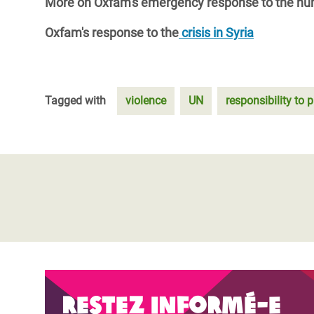
More on Oxfam's emergency response to the hu
Oxfam's response to the
crisis in Syria
Tagged with
violence
UN
responsibility to p
Restez informé-e