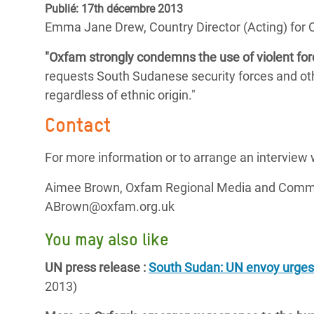
Publié: 17th décembre 2013
Conflits et Catastrophes
#MonClimatMonAvenir
Crise 
Emma Jane Drew, Country Director (Acting) for 
Alime
Inégalités Extrêmes et
Mettons Fin à la Souffrance qui se Cache
l’Est
"Oxfam strongly condemns the use of violent forc
Services Essentiels
Derrière notre Alimentation
requests South Sudanese security forces and oth
Crise
Inequality and Rights in a
Les Violences Faites aux Femmes et aux
regardless of ethnic origin."
Digital Age
Filles, Ça Suffit !
Crise
Contact
au Ba
Gender, Rights, and Justice
For more information or to arrange an intervie
Crise
Souda
Aimee Brown, Oxfam Regional Media and Commun
ABrown@oxfam.org.uk
Crise 
You may also like
UN press release :
South Sudan: UN envoy urges 
2013)