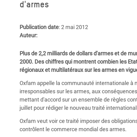
d'armes
Conflits et Catastrophes
#MonClimatMonAvenir
Crise 
Alime
Inégalités Extrêmes et
Mettons Fin à la Souffrance qui se Cache
l’Est
Services Essentiels
Derrière notre Alimentation
Publication date
: 2 mai 2012
Crise
Auteur:
Inequality and Rights in a
Les Violences Faites aux Femmes et aux
Digital Age
Filles, Ça Suffit !
Crise
Plus de 2,2 milliards de dollars d'armes et de m
au Ba
Gender, Rights, and Justice
2000. Des chiffres qui montrent combien les Eta
Crise
régionaux et multilatéraux sur les armes en vigu
Souda
Oxfam appelle la communauté internationale à 
Crise 
irresponsables sur les armes, aux conséquences
mettant d'accord sur un ensemble de règles cont
juillet pour rédiger le nouveau traité internatio
Oxfam veut voir ce traité imposer des obligations 
contrôlent le commerce mondial des armes.