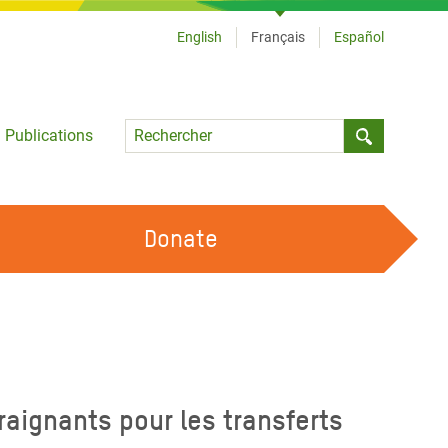
English
Français
Español
Language
Publications
Submit sea
Donate
TRAVAILLER AVEC NOUS
OUR FEMINIST PRINCIPLES
DEVENIR BÉNÉVOLE
raignants pour les transferts