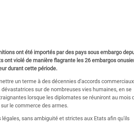
Climatique et
ntaire en Afrique de
 au Yémen
 des Réfugiés Rohingyas
unitions ont été importés par des pays sous embargo depui
ngladesh
ts ont violé de manière flagrante les 26 embargos onusie
 des Réfugié·es au
eur durant cette période.
n du Sud
mettre un terme à des décennies d'accords commerciaux
en Syrie
 dévastatrices sur de nombreuses vies humaines, en se
raignantes lorsque les diplomates se réuniront au mois 
nal sur le commerce des armes.
légales, sans ambiguité et strictes aux Etats afin qu'ils