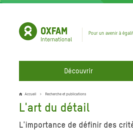
Aller
au
contenu
principal
Pour un avenir à égali
Découvrir
NOS DOMAINES D'ACTION
REJOINDRE NOS CAMPAGNES
URGE
Accueil
Recherche et publications
Fil
L'art du détail
Eau et Assainissement
Climate Justice
Appel
d'Ariane
au Li
Alimentation, Climat et
Hands Off Our Spaces
L'importance de définir des crit
Ressources Naturelles
Crise 
Rejoignez la Communauté