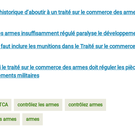
historique d’aboutir à un traité sur le commerce des arm
 armes insuffisamment régulé paralyse le développem
l faut inclure les munitions dans le Traité sur le commerc
 le traité sur le commerce des armes doit réguler les piè
ements militaires
TCA
contrôlez les armes
contrôlez armes
s armes
armes