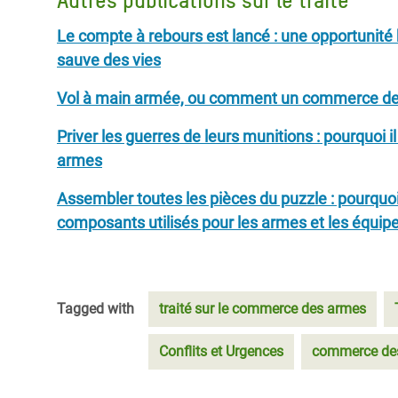
Autres publications sur le traité
Le compte à rebours est lancé : une opportunité 
sauve des vies
Vol à main armée, ou comment un commerce des
Priver les guerres de leurs munitions : pourquoi i
armes
Assembler toutes les pièces du puzzle : pourquoi
composants utilisés pour les armes et les équip
Tagged with
traité sur le commerce des armes
Conflits et Urgences
commerce de