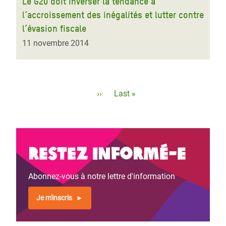
Le G20 doit inverser la tendance à
l’accroissement des inégalités et lutter contre
l’évasion fiscale
11 novembre 2014
Pagination
Page
››
Dernière
Last »
suivante
page
Restez informé-e
Abonnez-vous à notre lettre d'information
Je m'inscris