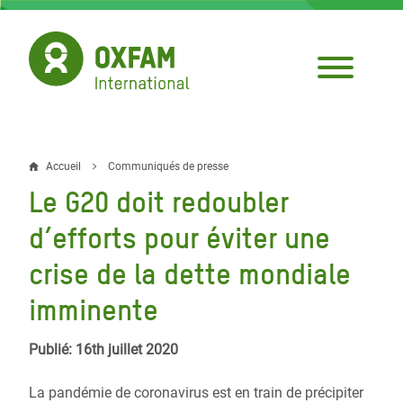
Aller
au
contenu
principal
Accueil
Communiqués de presse
Fil
Le G20 doit redoubler
d'Ariane
d’efforts pour éviter une
crise de la dette mondiale
imminente
Publié: 16th juillet 2020
La pandémie de coronavirus est en train de précipiter