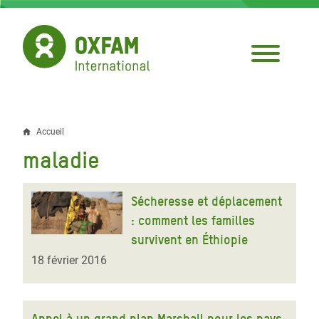
Aller
au
contenu
principal
Accueil
Fil
maladie
d'Ariane
Sécheresse et déplacement
: comment les familles
survivent en Éthiopie
18 février 2016
Appel à un grand plan Marshall pour les pays