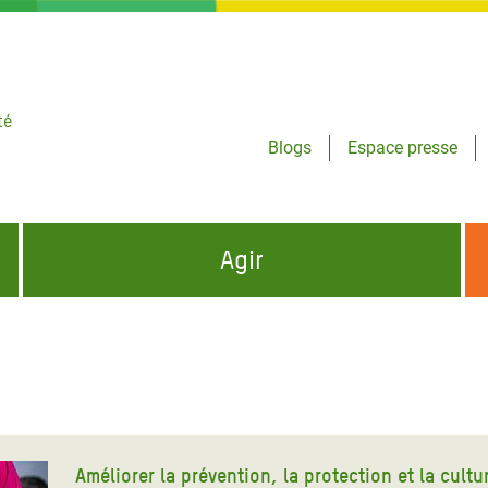
té
Blogs
Espace presse
Agir
NCES HUMANITAIRES
S'INFORMER ET RELAYER NOS MESSAGES
OXFAM DANS LE MONDE
QUI SOMMES-NOUS ?
 aux Dons pour la Crise
ban
à Gaza
Améliorer la prévention, la protection et la cult