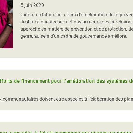
Climatique et
5 juin 2020
ntaire en Afrique de
Oxfam a élaboré un « Plan d’amélioration de la préventi
destiné à orienter ses actions au cours des prochaines
approche en matière de prévention et de protection, d
 au Yémen
genre, au sein d’un cadre de gouvernance amélioré.
 des Réfugiés Rohingyas
ngladesh
 des Réfugié·es au
n du Sud
efforts de financement pour l’amélioration des systèmes 
en Syrie
ux communautaires doivent être associés à l’élaboration des plans
ncre la maladie, il fallait commencer par gagner les cœurs