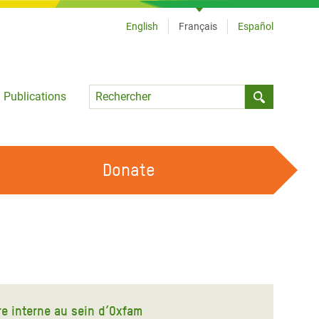
English
Français
Español
Language
Publications
Submit sea
Donate
TRAVAILLER AVEC NOUS
OUR FEMINIST PRINCIPLES
DEVENIR BÉNÉVOLE
ure interne au sein d’Oxfam