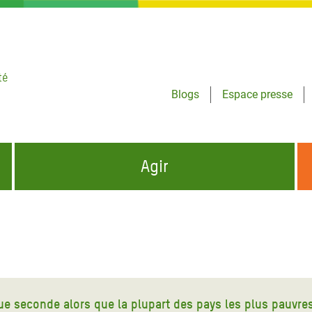
té
Blogs
Espace presse
Agir
NCES HUMANITAIRES
S'INFORMER ET RELAYER NOS MESSAGES
OXFAM DANS LE MONDE
QUI SOMMES-NOUS ?
 aux Dons pour la Crise
ban
à Gaza
e seconde alors que la plupart des pays les plus pauvre