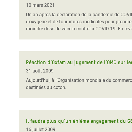
Conflits et Catastrophes
#MonClimatMonAvenir
Crise 
10 mars 2021
Alime
Un an après la déclaration de la pandémie de COVID-
Inégalités Extrêmes et
Mettons Fin à la Souffrance qui se Cache
l’Est
d’oxygène et de fournitures médicales pour prendre 
Services Essentiels
Derrière notre Alimentation
moindre dose de vaccin contre la COVID-19. En reva
Crise
Inequality and Rights in a
Les Violences Faites aux Femmes et aux
Digital Age
Filles, Ça Suffit !
Crise
au Ba
Gender, Rights, and Justice
Réaction d’Oxfam au jugement de l’OMC sur le
Crise
31 août 2009
Souda
Aujourd’hui, à l’Organisation mondiale du commerce 
destinées au coton.
Crise 
Il faudra plus qu’un énième engagement du G8
16 juillet 2009