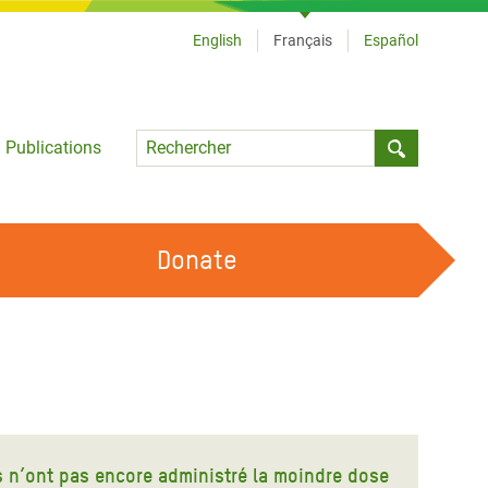
English
Français
Español
Language
Publications
Submit sea
Donate
TRAVAILLER AVEC NOUS
OUR FEMINIST PRINCIPLES
DEVENIR BÉNÉVOLE
s n’ont pas encore administré la moindre dose