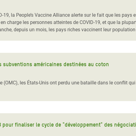
Climatique et
ntaire en Afrique de
19, la People’s Vaccine Alliance alerte sur le fait que les pays
en charge les personnes atteintes de COVID-19, et que la plupar
nche, depuis un mois, les pays riches vaccinent leur population
 au Yémen
 des Réfugiés Rohingyas
ngladesh
s subventions américaines destinées au coton
 des Réfugié·es au
n du Sud
(OMC), les États-Unis ont perdu une bataille dans le conflit qu
en Syrie
 pour finaliser le cycle de "développement" des négocia