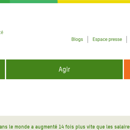
té
Blogs
Espace presse
Agir
NCES HUMANITAIRES
S'INFORMER ET RELAYER NOS MESSAGES
OXFAM DANS LE MONDE
QUI SOMMES-NOUS ?
 aux Dons pour la Crise
ban
à Gaza
ns le monde a augmenté 14 fois plus vite que les salaires