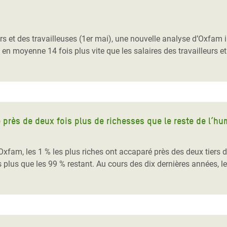
Climatique et
ntaire en Afrique de
leurs et des travailleuses (1er mai), une nouvelle analyse d’Oxfa
 moyenne 14 fois plus vite que les salaires des travailleurs et
 au Yémen
 des Réfugiés Rohingyas
ngladesh
 des Réfugié·es au
 près de deux fois plus de richesses que le reste de l’hu
n du Sud
en Syrie
xfam, les 1 % les plus riches ont accaparé près des deux tiers d
 plus que les 99 % restant. Au cours des dix dernières années, l