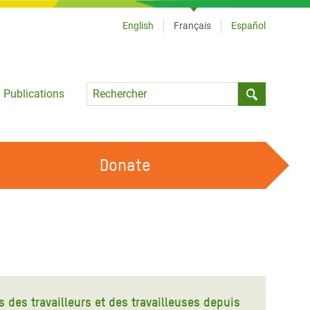
English
Français
Español
Language
Publications
Submit sea
Donate
TRAVAILLER AVEC NOUS
OUR FEMINIST PRINCIPLES
DEVENIR BÉNÉVOLE
 des travailleurs et des travailleuses depuis