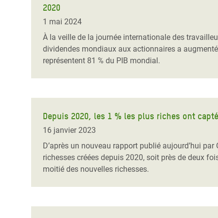
2020
Conflits et Catastrophes
#MonClimatMonAvenir
Crise 
Alime
1 mai 2024
Inégalités Extrêmes et
Mettons Fin à la Souffrance qui se Cache
l’Est
À la veille de la journée internationale des travail
Services Essentiels
Derrière notre Alimentation
dividendes mondiaux aux actionnaires a augmenté en
Crise
représentent 81 % du PIB mondial.
Inequality and Rights in a
Les Violences Faites aux Femmes et aux
Digital Age
Filles, Ça Suffit !
Crise
au Ba
Gender, Rights, and Justice
Crise
Depuis 2020, les 1 % les plus riches ont capté
Souda
16 janvier 2023
Crise 
D’après un nouveau rapport publié aujourd’hui par O
richesses créées depuis 2020, soit près de deux fois
moitié des nouvelles richesses.