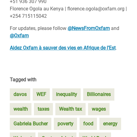
+51 936 307 990
Florence Ogola au Kenya | florence.ogola@oxfam.org |
+254 715115042
For updates, please follow
@NewsFromOxfam
and
@Oxfam
Aidez Oxfam à sauver des vies en Afrique de l’Est
.
Tagged with
davos
WEF
inequality
Billionaires
wealth
taxes
Wealth tax
wages
Gabriela Bucher
poverty
food
energy