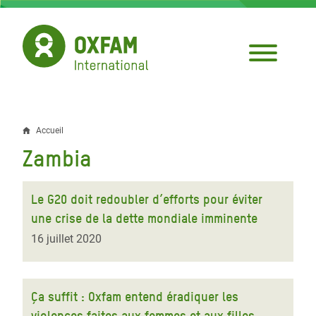
Aller
au
contenu
principal
Accueil
Fil
Zambia
d'Ariane
Le G20 doit redoubler d’efforts pour éviter
une crise de la dette mondiale imminente
16 juillet 2020
Ça suffit : Oxfam entend éradiquer les
violences faites aux femmes et aux filles