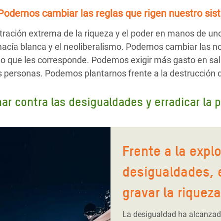
Podemos cambiar las reglas
que rigen nuestro sis
ración extrema de la riqueza y el poder en manos de un
emacía blanca y el neoliberalismo. Podemos cambiar las n
o que les corresponde. Podemos exigir más gasto en sal
as personas. Podemos plantarnos frente a la destrucción 
r contra las desigualdades y erradicar la 
Frente a la expl
desigualdades, 
gravar la riqueza
La desigualdad ha alcanzado