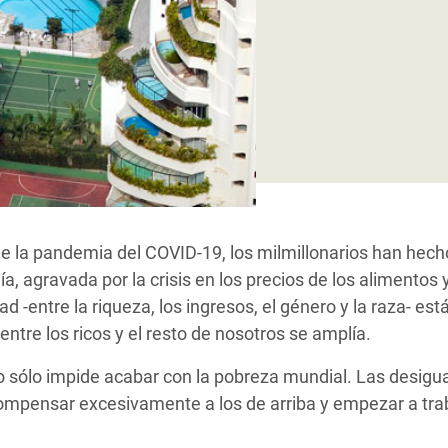
 Climática y Alimentaria
ica Oriental
s de Personas Refugiadas
dán del Sur
s de Refugiados Rohinyá
ngladesh
 en Siria
de la pandemia del COVID-19, los milmillonarios han hech
s en Yemen
, agravada por la crisis en los precios de los alimentos y
d -entre la riqueza, los ingresos, el género y la raza- e
ntre los ricos y el resto de nosotros se amplía.
 sólo impide acabar con la pobreza mundial. Las desig
mpensar excesivamente a los de arriba y empezar a trab