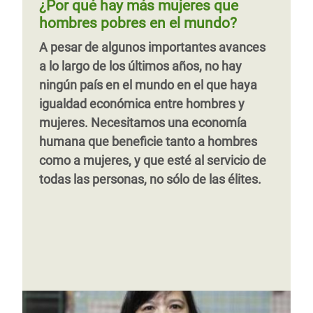
¿Por qué hay más mujeres que
para abordar la desigualdad antes de la
Agenda 2030
colectiva a todo ello, constituye un
hombres pobres en el mundo?
pandemia.
enorme potencial para transformar el
A pesar de algunos importantes avances
mundo en el que vivimos. Este informe
a lo largo de los últimos años, no hay
busca explorar los retos y las
ningún país en el mundo en el que haya
oportunidades que tienen las mujeres
Página
‹‹
Página 2
Siguiente
››
igualdad económica entre hombres y
trabajadoras en Europa, especialmente
anterior
página
mujeres. Necesitamos una economía
aquellas con empleos precarios y bajos
humana que beneficie tanto a hombres
salarios.
como a mujeres, y que esté al servicio de
todas las personas, no sólo de las élites.
Página 1
Siguiente
››
página