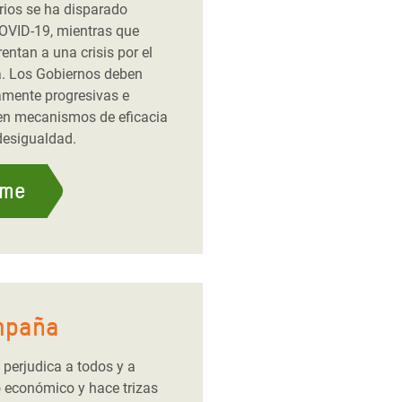
rios se ha disparado
OVID-19, mientras que
entan a una crisis por el
a. Los Gobiernos deben
tamente progresivas e
o en mecanismos de eficacia
desigualdad.
rme
mpaña
perjudica a todos y a
o económico y hace trizas