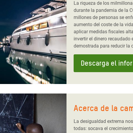
La riqueza de los milmillona
durante la pandemia de la C
millones de personas se enfr
aumento del coste de la vid
aplicar medidas fiscales al
invertir el dinero recaudad
demostrada para reducir la 
Descarga el info
Acerca de la ca
La desigualdad extrema nos 
todas: socava el crecimient