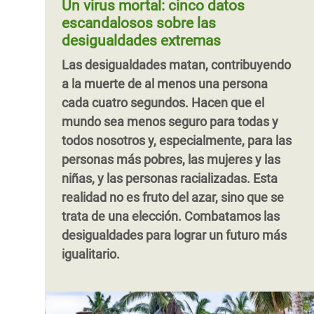
Un virus mortal: cinco datos
tienen siete veces menos probabilidades
más vulnerables
. Estos recortes
más ricas deben tributar lo que les
escandalosos sobre las
d
agravarán la pobreza y las desigualdades
corresponde justamente. Esto contribuirá
desigualdades extremas
en la región. Pero aún no es demasiado
a reducir de manera significativa la brecha
Las desigualdades matan, contribuyendo
tarde para cambiar el rumbo.
existente tanto entre ricos y pobres como
a la muerte de al menos una persona
entre mujeres y hombres.
Paginación
cada cuatro segundos. Hacen que el
mundo sea menos seguro para todas y
todos nosotros y, especialmente, para las
personas más pobres, las mujeres y las
niñas, y las personas racializadas. Esta
realidad no es fruto del azar, sino que se
trata de una elección. Combatamos las
desigualdades para lograr un futuro más
igualitario.
Paginación