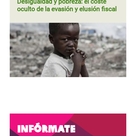
Desigualdad y pobreza: el coste
oculto de la evasión y elusión fiscal
Página 1
Siguiente
››
Paginación
Página
‹‹
Página 2
Siguiente
››
Paginación
página
anterior
página
Infórmate