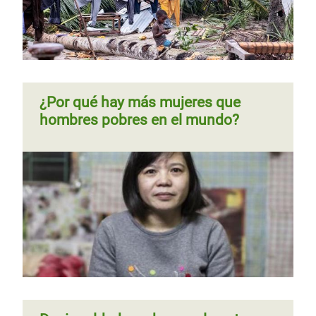
Página
‹‹
Página 6
Siguiente
››
Paginación
anterior
página
¿Por qué hay más mujeres que
hombres pobres en el mundo?
Guatemala, entre el “suelo y el
Entre el suelo y el cielo
cielo”: la extrema desigualdad en
cifras