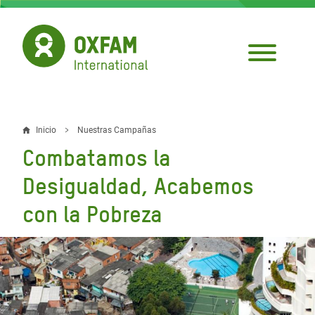
Pasar
al
contenido
principal
Inicio
Nuestras Campañas
Sobrescribir
Combatamos la
enlaces
Desigualdad, Acabemos
de
con la Pobreza
ayuda
a
la
navegación