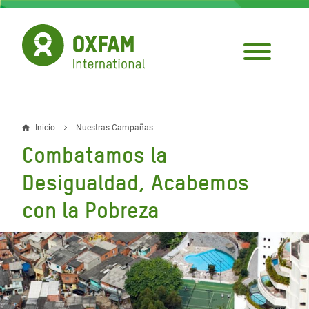
Pasar
al
contenido
principal
Inicio
Nuestras Campañas
Sobrescribir
Combatamos la
enlaces
Desigualdad, Acabemos
de
con la Pobreza
ayuda
a
la
navegación