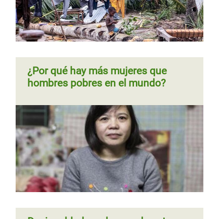
Página
‹‹
Página 7
Siguiente
››
Paginación
anterior
página
¿Por qué hay más mujeres que
hombres pobres en el mundo?
Guatemala, entre el “suelo y el
Entre el suelo y el cielo
cielo”: la extrema desigualdad en
cifras