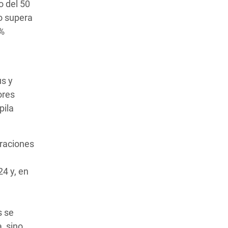
o del 50
to supera
 %
us y
ores
pila
eraciones
4 y, en
s se
, sino