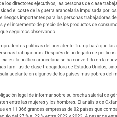
 los directores ejecutivos, las personas de clase trabaj
idad el coste de la guerra arancelaria impulsada por lo
riesgos importantes para las personas trabajadoras de 
 y el incremento de precio de los productos de consum
s que seguimos observando.
 imprudentes políticas del presidente Trump hará que las
rsonas trabajadoras. Después de un legado de políticas
ales, la política arancelaria se ha convertido en la nue
has familias de clase trabajadora de Estados Unidos, sin
salir adelante en algunos de los países más pobres del 
igación legal de informar sobre su brecha salarial de gé
ten entre las mujeres y los hombres. El análisis de Oxfam
 que en 11 366 grandes empresas de 82 países que compa
edujo del 27 % al 22 % entre 2022 y 2023. A pesar de est