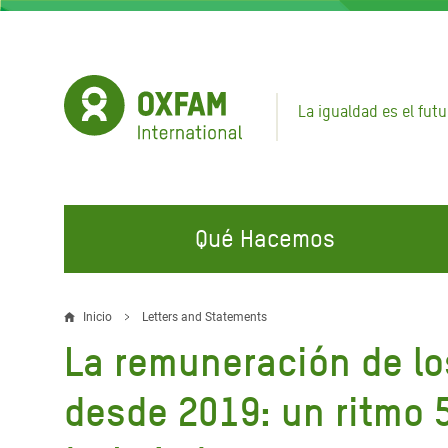
Pasar
al
contenido
principal
La igualdad es el futu
Qué Hacemos
EN QUÉ TRABAJAMOS
ÚNETE A NUESTRAS CAMPAÑAS
EMER
Inicio
Letters and Statements
Sobrescribir
La remuneración de lo
Agua y Servicios de
Climate Justice
Gaza C
enlaces
Saneamiento
Hands Off Our Spaces
Llamam
desde 2019: un ritmo 
de
Alimentación, Crisis Climática,
Líban
Únete a Nuestra Comunidad para