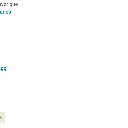
ayor que
arios
App
k