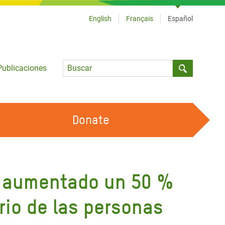
English
Français
Español
Language
Publicaciones
Submit sea
Donate
TRABAJA CON OXFAM
OUR FEMINIST PRINCIPLES
ha aumentado un 50 %
HAZ VOLUNTARIADO
rio de las personas