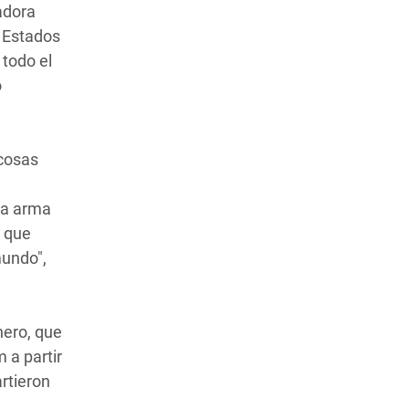
adora
s Estados
todo el
o
 cosas
va arma
o que
mundo",
nero, que
 a partir
rtieron
a