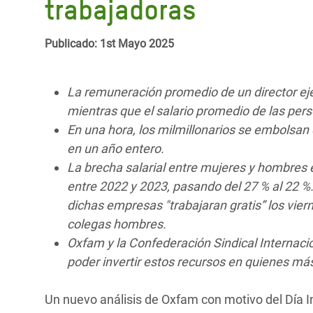
trabajadoras
y Recursos Naturales
ayuda
#ActuaPorElClima
Crisis
Conflictos y Desastres
en Áfr
a
Erradiquemos el Sufrimiento Humano que
Publicado: 1st Mayo 2025
Desigualdad Extrema y
se Oculta tras los Alimentos
Crisi
la
Servicios Sociales Básicos
en Su
¡Basta! Acabemos con las violencias contra
navegación
La remuneración promedio de un director ej
Inequality and Rights in a
mujeres y niñas
Crisi
mientras que el salario promedio de las pe
Digital Age
en Ba
En una hora, los milmillonarios se embolsan
en un año entero.
Gender, Rights, and Justice
Crisis
La brecha salarial entre mujeres y hombres
entre 2022 y 2023, pasando del 27 % al 22 %.
Crisi
dichas empresas "trabajaran gratis” los vie
colegas hombres.
Oxfam y la Confederación Sindical Internaci
poder invertir estos recursos en quienes más
Un nuevo análisis de Oxfam con motivo del Día I