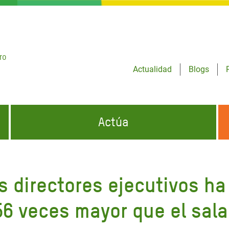
ro
Actualidad
Blogs
Actúa
GENCIAS
INFÓRMATE Y DIFUNDE NUESTROS
DÓNDE TRABAJAMOS
MENSAJES
s directores ejecutivos 
CONÓCENOS
risis Appeal
iento por la Crisis en
56 veces mayor que el sala
o