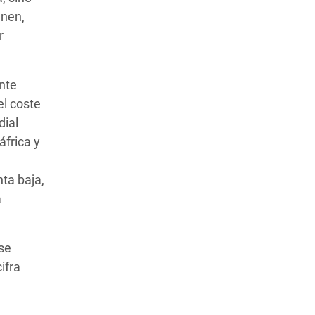
enen,
r
nte
el coste
dial
áfrica y
ta baja,
a
se
ifra