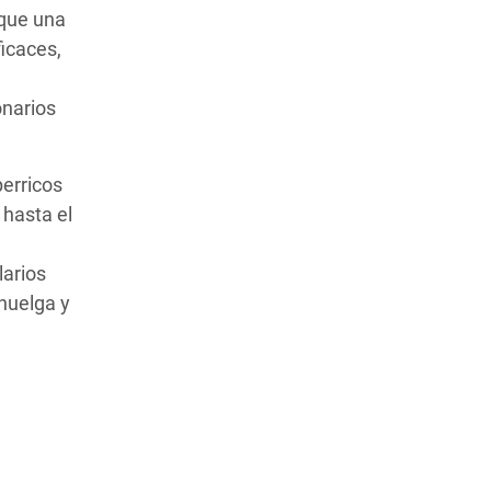
 que una
ficaces,
onarios
perricos
 hasta el
larios
 huelga y