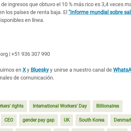
je de ingresos que obtuvo el 10 % más rico es 3,4 veces m
en los países de renta baja. El
"Informe mundial sobre sal
isponibles en línea.
.org | +51 936 307 990
guirnos en
X
y
Bluesky
y unirse a nuestro canal de
Whats
ionales de comunicación.
kers' rights
International Workers' Day
Billionaires
CEO
gender pay gap
UK
South Korea
Denmar