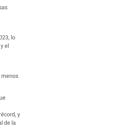
sas
023, lo
y el
o, menos
que
récord, y
l de la