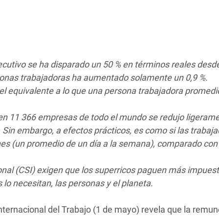
 Climática y Alimentaria
ica Oriental
s de Personas Refugiadas
dán del Sur
ecutivo se ha disparado un 50 % en términos reales desd
s de Refugiados Rohinyá
rsonas trabajadoras ha aumentado solamente un 0,9 %.
ngladesh
 el equivalente a lo que una persona trabajadora promed
 en Siria
 en 11 366 empresas de todo el mundo se redujo ligeram
 Sin embargo, a efectos prácticos, es como si las trabaj
s en Yemen
rnes (un promedio de un día a la semana), comparado con
onal (CSI) exigen que los superricos paguen más impues
 lo necesitan, las personas y el planeta.
nternacional del Trabajo (1 de mayo) revela que la remu