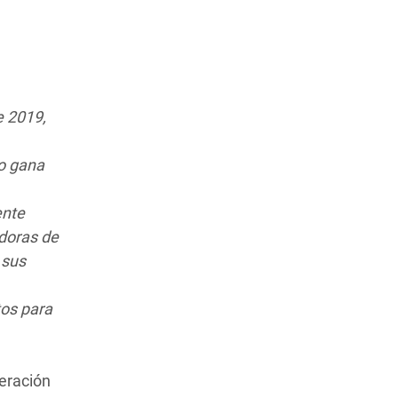
e 2019,
io gana
ente
adoras de
 sus
tos para
neración