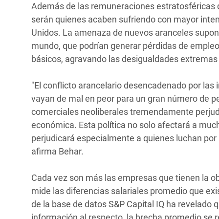
Además de las remuneraciones estratosféricas de
serán quienes acaben sufriendo con mayor intens
Unidos. La amenaza de nuevos aranceles supone 
mundo, que podrían generar pérdidas de empleos
básicos, agravando las desigualdades extrema
"El conflicto arancelario desencadenado por las
vayan de mal en peor para un gran número de pe
comerciales neoliberales tremendamente perjudici
económica. Esta política no solo afectará a muc
perjudicará especialmente a quienes luchan por 
afirma Behar.
Cada vez son más las empresas que tienen la obl
mide las diferencias salariales promedio que exis
de la base de datos S&P Capital IQ ha revelado
información al respecto, la brecha promedio se r