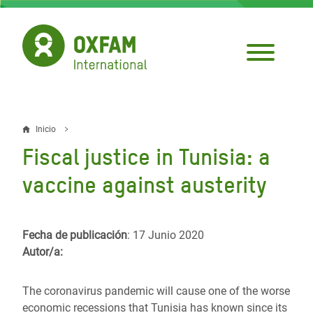
Pasar
al
contenido
principal
Inicio
Sobrescribir
Fiscal justice in Tunisia: a
enlaces
vaccine against austerity
de
ayuda
Fecha de publicación
: 17 Junio 2020
a
Autor/a:
la
navegación
The coronavirus pandemic will cause one of the worse
economic recessions that Tunisia has known since its