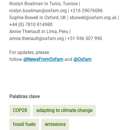
Roslyn Boatman in Tunis, Tunisia |
roslyn.boatman@oxfam.org | +216 29076086
Sophie Bowell in Oxford, UK | sbowell@oxfam.org.uk |
+44 (0) 7810 814980
Annie Thériault in Lima, Peru |
annie.theriault@oxfam.org | +51 936 307 990
For updates, please
follow
@NewsFromOxfam
and
@Oxfam
Palabras clave
COP28
adapting to climate change
fossil fuels
emissions