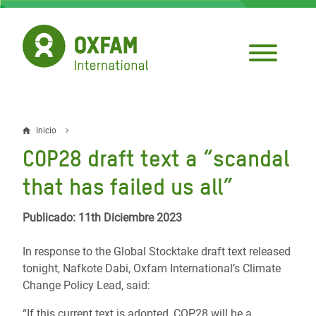
Pasar
al
contenido
principal
Inicio
Sobrescribir
COP28 draft text a “scandal
enlaces
that has failed us all”
de
ayuda
Publicado: 11th Diciembre 2023
a
In response to the Global Stocktake draft text released
la
tonight, Nafkote Dabi, Oxfam International’s Climate
Change Policy Lead, said:
navegación
“If this current text is adopted, COP28 will be a