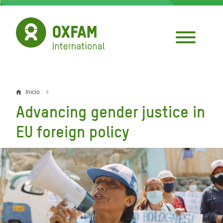
Pasar
al
contenido
principal
Inicio
Sobrescribir
Advancing gender justice in
enlaces
EU foreign policy
de
ayuda
a
la
navegación