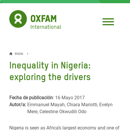
Pasar
al
contenido
principal
Inicio
Sobrescribir
Inequality in Nigeria:
enlaces
exploring the drivers
de
ayuda
Fecha de publicación
: 16 Mayo 2017
a
Autor/a:
Emmanuel Mayah, Chiara Mariotti, Evelyn
la
Mere, Celestine Okwudili Odo
navegación
Nigeria is seen as Africa’s largest economy and one of