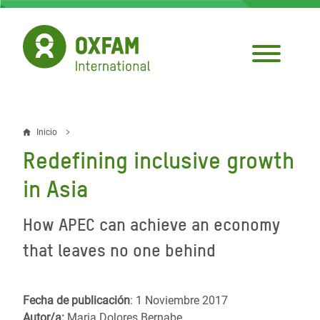
Pasar
al
contenido
principal
Inicio
Sobrescribir
Redefining inclusive growth
enlaces
in Asia
de
ayuda
How APEC can achieve an economy
a
that leaves no one behind
la
navegación
Fecha de publicación
: 1 Noviembre 2017
Autor/a:
Maria Dolores Bernabe