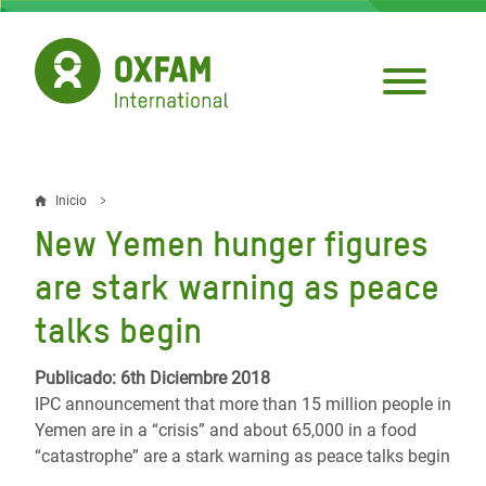
Pasar
al
contenido
principal
Inicio
Sobrescribir
New Yemen hunger figures
enlaces
are stark warning as peace
de
talks begin
ayuda
a
Publicado: 6th Diciembre 2018
IPC announcement that more than 15 million people in
la
Yemen are in a “crisis” and about 65,000 in a food
navegación
“catastrophe” are a stark warning as peace talks begin