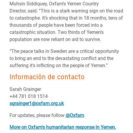
Muhsin Siddiquey, Oxfam’s Yemen Country
Director, said: “This is a stark warning sign on the road
to catastrophe. It’s shocking that in 18 months, tens of
thousands of people have been forced into a
catastrophic situation. Two thirds of Yemen’s
population are now reliant on aid to survive.
“The peace talks in Sweden are a critical opportunity
to bring an end to the devastating conflict and the
suffering it’s inflicting on the people of Yemen.”
Información de contacto
Sarah Grainger
+44 781 018 1514
sgrainger1@oxfam.org.uk
For updates, please follow
@Oxfam
.
More on Oxfam's humanitarian response in Yemen.