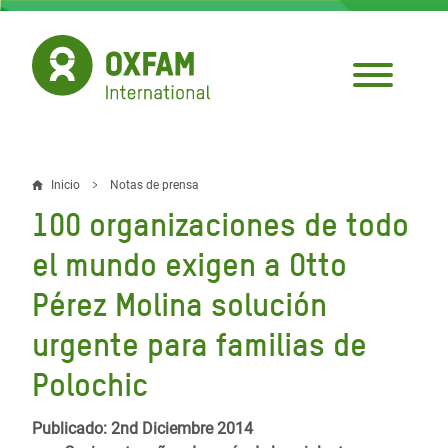
Pasar
al
contenido
principal
Inicio
Notas de prensa
Sobrescribir
100 organizaciones de todo
enlaces
el mundo exigen a Otto
de
Pérez Molina solución
ayuda
urgente para familias de
a
la
Polochic
navegación
Publicado: 2nd Diciembre 2014