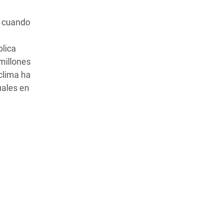
a cuando
blica
millones
clima ha
uales en