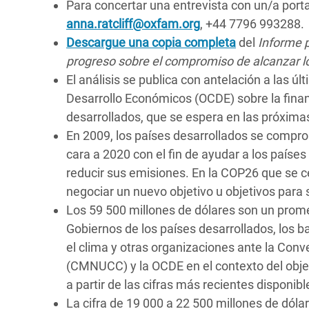
Para concertar una entrevista con un/a por
anna.ratcliff@oxfam.org
, +44 7796 993288
.
Descargue una copia completa
del
Informe p
progreso sobre el compromiso de alcanzar l
El análisis se publica con antelación a las 
Desarrollo Económicos (OCDE) sobre la finan
desarrollados, que se espera en las próxim
En 2009, los países desarrollados se compro
cara a 2020 con el fin de ayudar a los países
reducir sus emisiones. En la COP26 que se c
negociar un nuevo objetivo u objetivos para 
Los 59 500 millones de dólares son un prome
Gobiernos de los países desarrollados, los ba
el clima y otras organizaciones ante la Con
(CMNUCC) y la OCDE en el contexto del objeti
a partir de las cifras más recientes disponibl
La cifra de 19 000 a 22 500 millones de dól