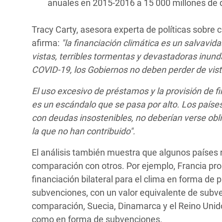
anuales en 2015-2016 a 15 000 millones de 
Tracy Carty, asesora experta de políticas sobre 
afirma:
"la financiación climática es un salvavi
vistas, terribles tormentas y devastadoras inun
COVID-19, los Gobiernos no deben perder de vista
El uso excesivo de préstamos y la provisión de f
es un escándalo que se pasa por alto. Los paíse
con deudas insostenibles, no deberían verse obli
la que no han contribuido".
El análisis también muestra que algunos países
comparación con otros. Por ejemplo, Francia prop
financiación bilateral para el clima en forma de
subvenciones, con un valor equivalente de subven
comparación, Suecia, Dinamarca y el Reino Unido
como en forma de subvenciones.