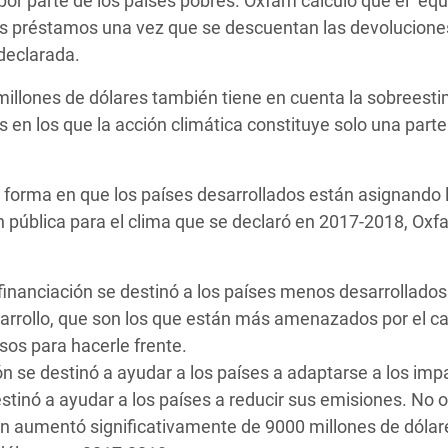
r parte de los países pobres. Oxfam calculó que el "equ
los préstamos una vez que se descuentan las devoluciones
declarada.
millones de dólares también tiene en cuenta la sobreest
s en los que la acción climática constituye solo una part
a forma en que los países desarrollados están asignando 
ión pública para el clima que se declaró en 2017-2018, Ox
financiación se destinó a los países menos desarrollados 
sarrollo, que son los que están más amenazados por el c
sos para hacerle frente.
ión se destinó a ayudar a los países a adaptarse a los im
destinó a ayudar a los países a reducir sus emisiones. No 
ón aumentó significativamente de 9000 millones de dólar