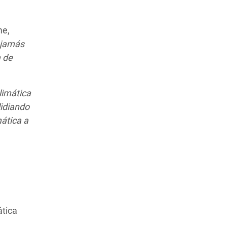
me,
r jamás
a de
limática
lidiando
ática a
ática