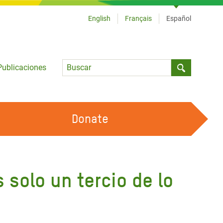
English
Français
Español
Language
Publicaciones
Submit sea
Donate
TRABAJA CON OXFAM
OUR FEMINIST PRINCIPLES
 solo un tercio de lo
HAZ VOLUNTARIADO