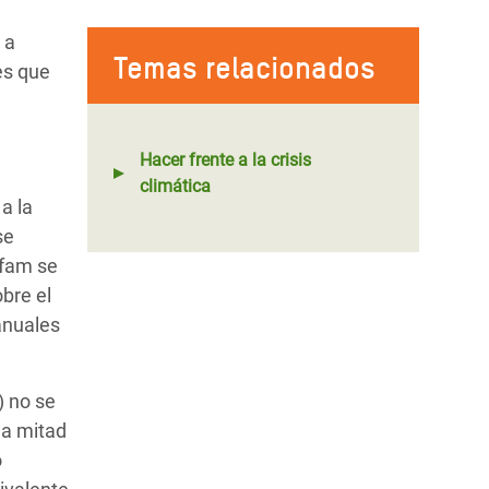
 a
Temas relacionados
es que
Hacer frente a la crisis
n
climática
a la
se
xfam se
bre el
 anuales
) no se
la mitad
o