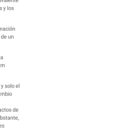
ivalente
 y los
imación
e de un
la
fam
y solo el
ambio
pactos de
obstante,
es