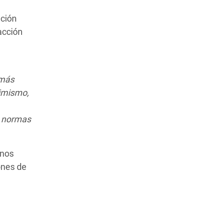
ación
acción
 más
imismo,
o normas
unos
ones de