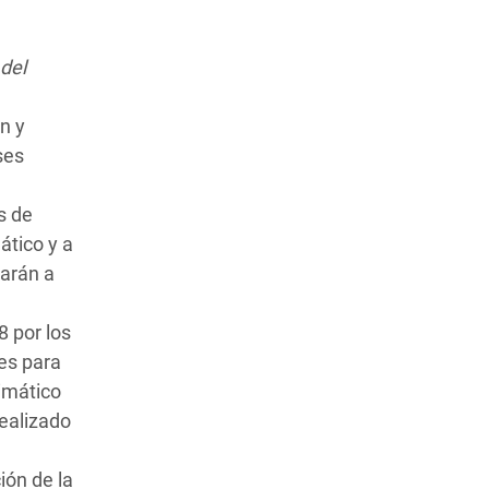
 del
n y
ses
s de
ático y a
zarán a
8 por los
les para
imático
realizado
ión de la