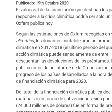
y Recursos Naturales
ayuda
Publicado: 19th Octubre 2020
#ActuaPorElClima
Crisis
El valor real de la financiación que destinan los
Conflictos y Desastres
en Áfr
a
Erradiquemos el Sufrimiento Humano que
responder a la crisis climática podría ser solo u
Desigualdad Extrema y
se Oculta tras los Alimentos
Crisi
la
Oxfam publica hoy.
Servicios Sociales Básicos
en Su
¡Basta! Acabemos con las violencias contra
navegación
Según las estimaciones de Oxfam recogidas en 
Inequality and Rights in a
mujeres y niñas
Crisi
climática
, los donantes contabilizaron un prome
Digital Age
en Ba
climática en 2017-2018 (el último período del que
acción climática puede ser solamente de entre 1
Gender, Rights, and Justice
Crisis
descuentan las devoluciones de los préstamos, l
publica antes de un informe de la Organización 
Crisi
progreso de los países desarrollados a la hora d
de financiación climática para 2020.
Del total de la financiación climática pública de
materializó en forma de subvenciones, sino pri
(24 000 millones de dólares) fue en forma de p