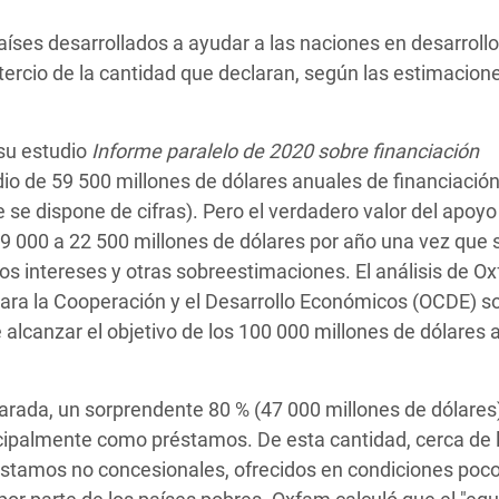
 Climática y Alimentaria
 países desarrollados a ayudar a las naciones en desarrollo
ica Oriental
n tercio de la cantidad que declaran, según las estimacion
s de Personas Refugiadas
dán del Sur
su estudio
Informe paralelo de 2020 sobre financiación
s de Refugiados Rohinyá
dio de 59 500 millones de dólares anuales de financiació
ngladesh
 se dispone de cifras). Pero el verdadero valor del apoyo 
9 000 a 22 500 millones de dólares por año una vez que 
 en Siria
os intereses y otras sobreestimaciones. El análisis de O
para la Cooperación y el Desarrollo Económicos (OCDE) so
s en Yemen
e alcanzar el objetivo de los 100 000 millones de dólares
clarada, un sorprendente 80 % (47 000 millones de dólares
ncipalmente como préstamos. De esta cantidad, cerca de 
réstamos no concesionales, ofrecidos en condiciones poc