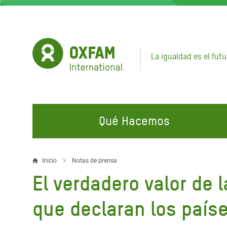
Pasar
al
contenido
principal
La igualdad es el futu
Qué Hacemos
EN QUÉ TRABAJAMOS
ÚNETE A NUESTRAS CAMPAÑAS
EMER
Inicio
Notas de prensa
Sobrescribir
El verdadero valor de l
Agua y Servicios de
Climate Justice
Gaza C
enlaces
Saneamiento
Hands Off Our Spaces
Llamam
que declaran los país
de
Alimentación, Crisis Climática,
Líban
Únete a Nuestra Comunidad para