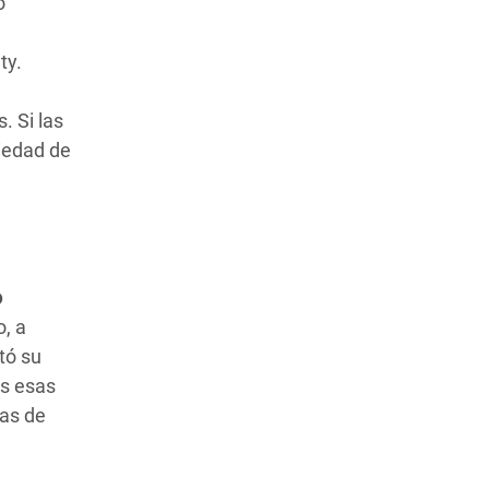
o
ty.
. Si las
iedad de
o
o, a
tó su
os esas
ras de