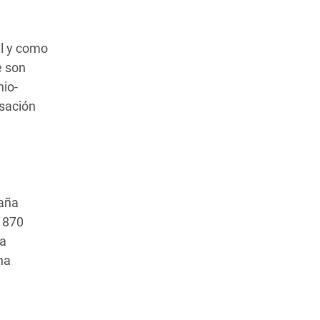
al y como
e son
nio-
usación
paña
a 870
la
na