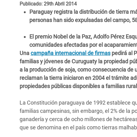
y Recursos Naturales
ayuda
Publicado: 29th Abril 2014
#ActuaPorElClima
Crisis
Paraguay registra la distribución de tierra m
Conflictos y Desastres
en Áfr
a
Erradiquemos el Sufrimiento Humano que
personas han sido expulsadas del campo, 58
Desigualdad Extrema y
se Oculta tras los Alimentos
Crisi
la
Servicios Sociales Básicos
en Su
El premio Nobel de la Paz, Adolfo Pérez Esq
¡Basta! Acabemos con las violencias contra
navegación
comunidades afectadas por el acaparamiento 
Inequality and Rights in a
mujeres y niñas
Crisi
Una
campaña internacional de firmas
pedirá al 
Digital Age
en Ba
familias y jóvenes de Curuguaty la propiedad p
a la producción de soja, como consecuencia de u
Gender, Rights, and Justice
Crisis
reclaman la tierra iniciaron en 2004 el trámite a
Crisi
propiedades públicas disponibles a familias rurale
La Constitución paraguaya de 1992 establece que
familias campesinas, sin embargo, el 2% de la pob
ganadería y cerca de ocho millones de hectáreas 
que se denomina en el país como tierras malhab