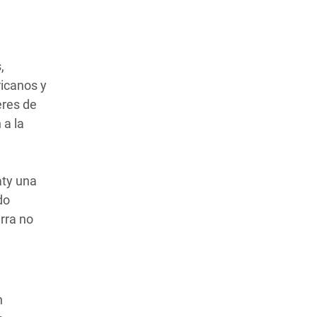
,
ricanos y
eres de
 a la
aty una
do
erra no
n