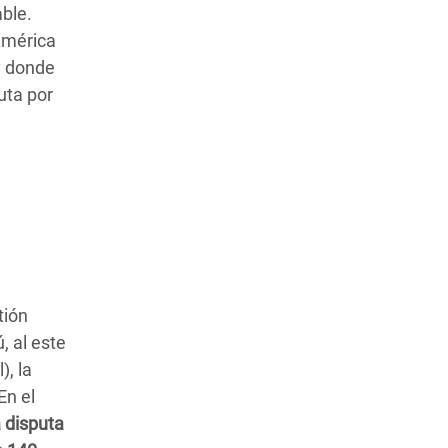
able.
América
y donde
uta por
tión
, al este
), la
En el
a disputa