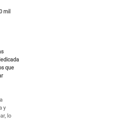
0 mil
as
dedicada
os que
ar
 a
a y
r, lo