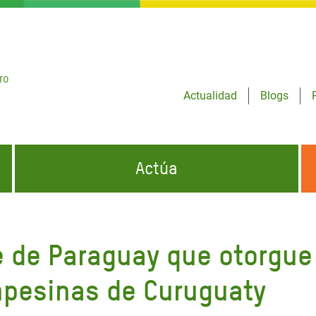
ro
Actualidad
Blogs
Actúa
GENCIAS
INFÓRMATE Y DIFUNDE NUESTROS
DÓNDE TRABAJAMOS
MENSAJES
e de Paraguay que otorgue 
CONÓCENOS
risis Appeal
iento por la Crisis en
mpesinas de Curuguaty
o