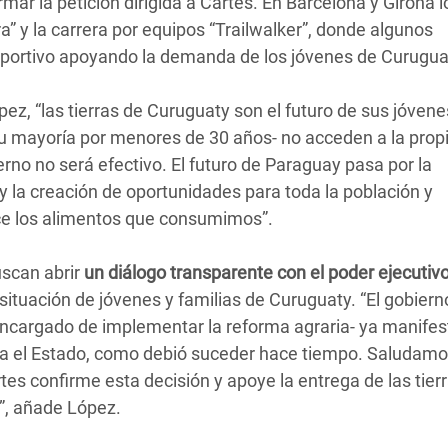
ar la petición dirigida a Cartes. En Barcelona y Girona l
rra” y la carrera por equipos “Trailwalker”, donde algunos
deportivo apoyando la demanda de los jóvenes de Curugua
z, “las tierras de Curuguaty son el futuro de sus jóvenes
u mayoría por menores de 30 años- no acceden a la prop
bierno no será efectivo. El futuro de Paraguay pasa por la
 y la creación de oportunidades para toda la población y
e los alimentos que consumimos”.
scan abrir
un diálogo transparente con el poder ejecutiv
ituación de jóvenes y familias de Curuguaty. “El gobiern
encargado de implementar la reforma agraria- ya manifes
ara el Estado, como debió suceder hace tiempo. Saludam
es confirme esta decisión y apoye la entrega de las tier
”, añade López.