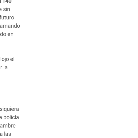
a 140
e sin
 futuro
clamando
ado en
ojo el
r la
 siquiera
 policía
 hambre
a las