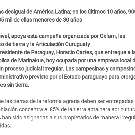
 Climática y Alimentaria
ás desigual de América Latina; en los últimos 10 años, 90
ica Oriental
5 mil de ellas menores de 30 años
s de Personas Refugiadas
dán del Sur
uivel, apoya esta campaña organizada por Oxfam, las
de tierra y la Articulación Curuguaty
s de Refugiados Rohinyá
Presidente de Paraguay, Horacio Cartes, que entregue a l
ngladesh
ública de Marinakue, hoy ocupada por una empresa local 
n proceso judicial irregular. Las campesinas y campesin
 en Siria
dministrativo previsto por el Estado paraguayo para otorg
s en Yemen
s sin tierra.
 las tierras de la reforma agraria deben ser entregadas
lación concentra el 85% de la tierra apta para agricultur
han sido asignadas a sus propietarios de manera irregula
idas.