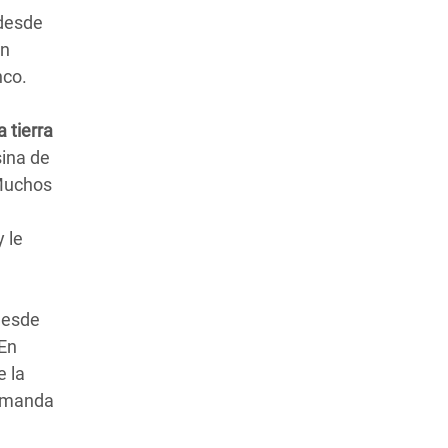
 desde
ón
nco.
a tierra
sina de
“Muchos
 le
desde
“En
e la
demanda