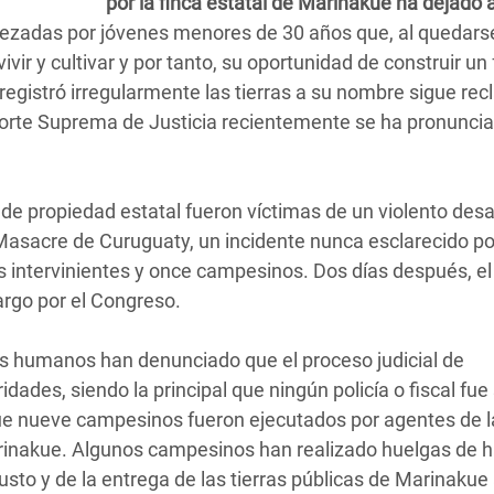
por la finca estatal de Marinakue ha dejado 
bezadas por jóvenes menores de 30 años que, al quedars
ivir y cultivar y por tanto, su oportunidad de construir un
egistró irregularmente las tierras a su nombre sigue re
Corte Suprema de Justicia recientemente se ha pronunci
de propiedad estatal fueron víctimas de un violento desal
asacre de Curuguaty, un incidente nunca esclarecido po
ías intervinientes y once campesinos. Dos días después, el
rgo por el Congreso.
s humanos han denunciado que el proceso judicial de
idades, siendo la principal que ningún policía o fiscal fue
que nueve campesinos fueron ejecutados por agentes de la
 Marinakue. Algunos campesinos han realizado huelgas de
justo y de la entrega de las tierras públicas de Marinakue 