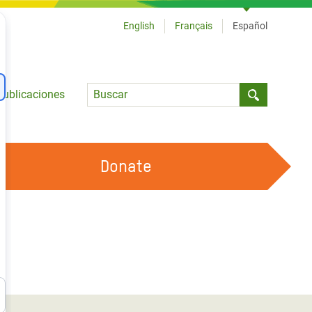
English
Français
Español
Language
Publicaciones
Submit sea
Donate
TRABAJA CON OXFAM
OUR FEMINIST PRINCIPLES
HAZ VOLUNTARIADO