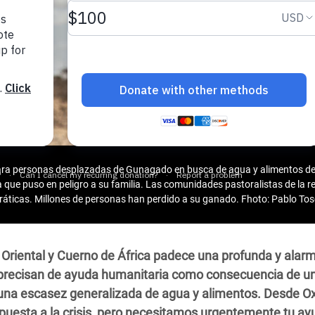
 Climática y Alimentaria
ica Oriental
s de Personas Refugiadas
dán del Sur
s de Refugiados Rohinyá
ngladesh
 en Siria
para personas desplazadas de Gunagado en busca de agua y alimentos d
ue puso en peligro a su familia. Las comunidades pastoralistas de la re
s en Yemen
rráticas. Millones de personas han perdido a su ganado. Fhoto: Pablo T
y Oriental y Cuerno de África padece una profunda y alarm
 precisan de ayuda humanitaria como consecuencia de u
una escasez generalizada de agua y alimentos. Desde 
spuesta a la crisis, pero necesitamos urgentemente tu ay