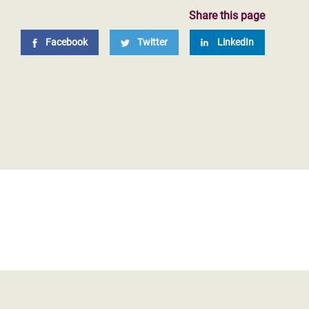
Share this page
Facebook
Twitter
LinkedIn
Reacción de Oxfam al informe del
Grupo de Trabajo III del IPCC sobre
mitigación del cambio climático