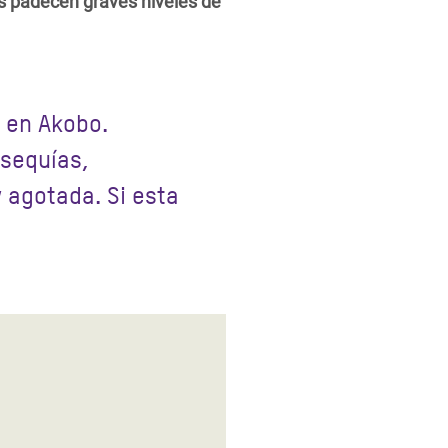
s padecen graves niveles de
l en Akobo.
 sequías,
 agotada. Si esta