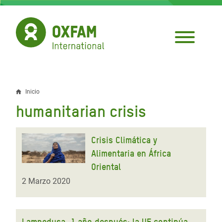
Pasar
al
contenido
principal
Inicio
Sobrescribir
humanitarian crisis
enlaces
de
Crisis Climática y
ayuda
Alimentaria en África
Oriental
a
2 Marzo 2020
la
navegación
Lampedusa, 1 año después: la UE continúa