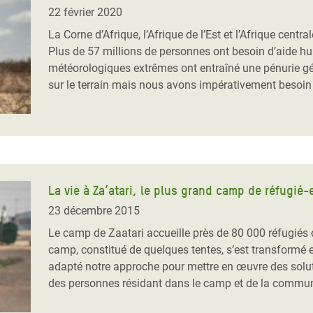
Climatique et
22 février 2020
ntaire en Afrique de
La Corne d’Afrique, l’Afrique de l’Est et l’Afrique centr
Plus de 57 millions de personnes ont besoin d’aide hu
météorologiques extrêmes ont entraîné une pénurie gén
 au Yémen
sur le terrain mais nous avons impérativement besoin 
 des Réfugiés Rohingyas
ngladesh
 des Réfugié·es au
n du Sud
La vie à Za’atari, le plus grand camp de réfugi
en Syrie
23 décembre 2015
Le camp de Zaatari accueille près de 80 000 réfugiés q
camp, constitué de quelques tentes, s’est transformé 
adapté notre approche pour mettre en œuvre des solut
des personnes résidant dans le camp et de la commun