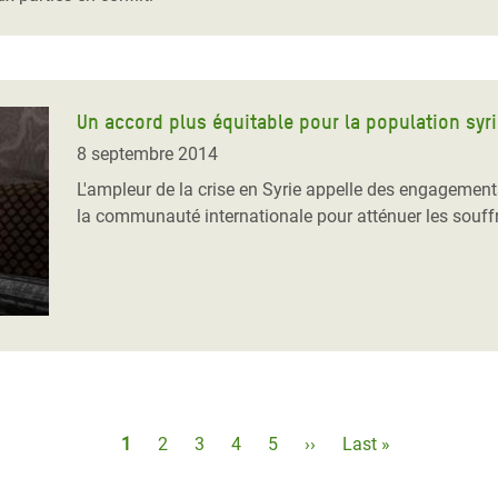
Un accord plus équitable pour la population syr
8 septembre 2014
L'ampleur de la crise en Syrie appelle des engagement
la communauté internationale pour atténuer les souff
Pagination
Page
1
Page
2
Page
3
Page
4
Page
5
Page
››
Dernière
Last »
courante
suivante
page