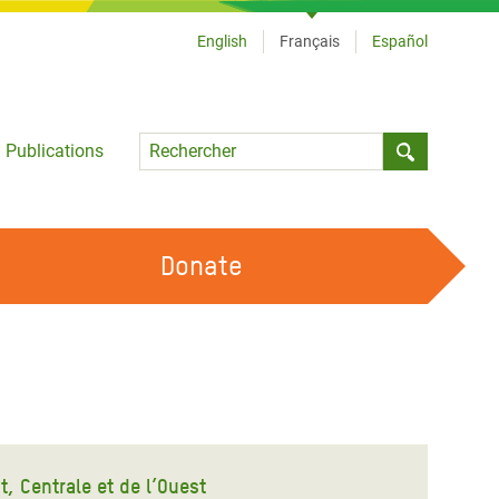
English
Français
Español
Language
Publications
Submit sea
Donate
TRAVAILLER AVEC NOUS
OUR FEMINIST PRINCIPLES
DEVENIR BÉNÉVOLE
t, Centrale et de l’Ouest