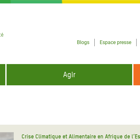
té
Blogs
Espace presse
Agir
NCES HUMANITAIRES
S'INFORMER ET RELAYER NOS MESSAGES
OXFAM DANS LE MONDE
QUI SOMMES-NOUS ?
 aux Dons pour la Crise
ban
à Gaza
Crise Climatique et Alimentaire en Afrique de l’Es