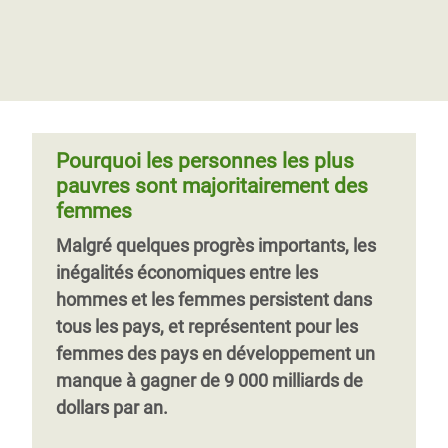
système fiscal international plus
Dans les pays en développement, les
Les inégalités économiques s’appuient
juste
femmes consacrent jusqu’à 14 heures par
sur un système sexiste et injuste qui
jour au travail de soin, en l’absence
valorise davantage la richesse d’une
d’infrastructures que beaucoup d’entre
minorité privilégiée, constituée d’hommes
nous tiennent pour acquis. Certaines de
principalement, plutôt que les milliards
ces tâches peuvent être
réduites ou
d’heures de travail de soin - non rémunéré
Pourquoi les personnes les plus
éliminées, afin de libérer le temps des
ou peu rémunéré - des femmes et des
pauvres sont majoritairement des
femmes et des filles et leur permettre de
filles dans le monde. Il est temps que cela
femmes
travailler, d'étudier et de contribuer à leurs
change.
Malgré quelques progrès importants, les
communautés.
Page
‹‹
Page 4
Page
››
inégalités économiques entre les
précédente
suivante
hommes et les femmes persistent dans
tous les pays, et représentent pour les
femmes des pays en développement un
manque à gagner de 9 000 milliards de
dollars par an.