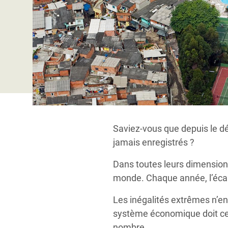
Conflits et Catastrophes
#MonClimatMonAvenir
Crise 
Alime
Inégalités Extrêmes et
Mettons Fin à la Souffrance qui se Cache
l’Est
Services Essentiels
Derrière notre Alimentation
Crise
Inequality and Rights in a
Les Violences Faites aux Femmes et aux
Digital Age
Filles, Ça Suffit !
Crise
au Ba
Gender, Rights, and Justice
Crise
Saviez-vous que depuis le dé
Souda
jamais enregistrés ?
Crise 
Dans toutes leurs dimensions
monde. Chaque année, l’écart
Les inégalités extrêmes n’en
système économique doit ces
nombre.