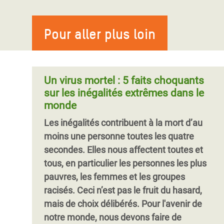
la nécessité de combattre les
vaccin contre l'austérité
Les femmes et filles travaillent très dur
inégalités au Maroc
pour s'occuper des autres. Ces tâches ne
Cette étude dresse un bilan des inégalités
sont pourtant ni rémunérées ni
Pour aller plus loin
En réaction au rapport du FMI, Oxfam
en Tunisie entretenues par un système
considérées comme essentielles. Si le
demande au gouvernement de faire de la
fiscal injuste. Oxfam propose des
travail de soin était considéré comme un
lutte contre les inégalités une priorité des
recommandations concrètes afin de
travail à part entière, il génèrerait près de
politiques au Maroc, en traduisant n
mettre un terme aux politiques d’austérité
Un virus mortel : 5 faits choquants
11 000 milliards de dollars par an. Mais sa
et plaide pour une réforme du système
sur les inégalités extrêmes dans le
valeur est en fait bien plus grande. Pour
fiscal tunisien ainsi que la mise en œuvre
monde
combattre les inégalités et mettre fin à la
de politiques redistributives.
Les inégalités contribuent à la mort d’au
pauvreté, soutenons celles qui comptent.
Pagination
moins une personne toutes les quatre
secondes. Elles nous affectent toutes et
tous, en particulier les personnes les plus
pauvres, les femmes et les groupes
racisés. Ceci n’est pas le fruit du hasard,
mais de choix délibérés. Pour l'avenir de
notre monde, nous devons faire de