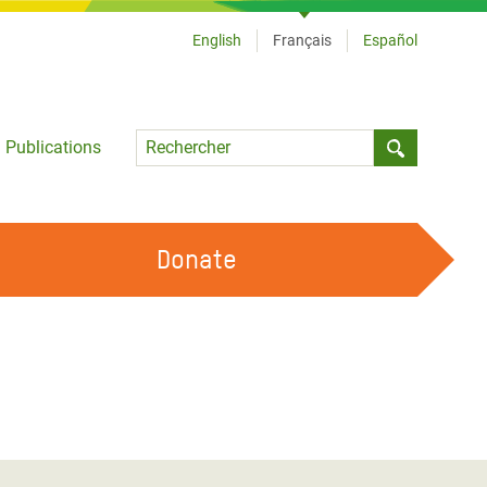
English
Français
Español
Language
Publications
Submit sea
Donate
TRAVAILLER AVEC NOUS
OUR FEMINIST PRINCIPLES
DEVENIR BÉNÉVOLE