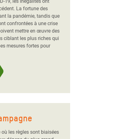
-19, les inégalités ont
cédent. La fortune des
ant la pandémie, tandis que
ont confrontées à une crise
 doivent mettre en œuvre des
 ciblant les plus riches qui
des mesures fortes pour
campagne
ù les règles sont biaisées