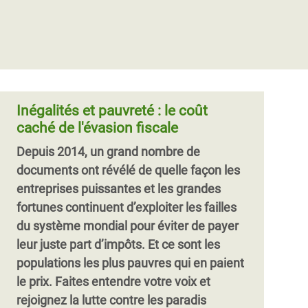
d’Afrique dans la réduction des
lutte contre les inégalités
niveaux extrêmes en Afrique de l'Ouest.
inégalités
Un petit nombre croissant de personnes
Ce rapport illustre le pouvoir incomparable
Les inégalités en Afrique de l’Ouest ont
est devenu incroyablement riche, tandis
de l’éducation publique dans la lutte
atteint un niveau critique, les
qu'une majorité de citoyens se voient
contre les inégalités et la promotion de la
gouvernements de la région sont pourtant
refuser l'accès à une éducation de qualité,
cohésion sociale. Pour remplir ces
moins déterminés à les réduire que ceux
des soins de santé et des emplois
objectifs, l’éducation doit être de bonne
Inégalités et pauvreté : le coût
du res
décents. Les gouvernements de la région
qualité et équitable. Elle doit être gratuite,
caché de l'évasion fiscale
sont pourtant les moins engagés d'Afrique
universelle et suffisamment financée
Depuis 2014, un grand nombre de
dans la réduction des inégalités.
documents ont révélé de quelle façon les
entreprises puissantes et les grandes
fortunes continuent d’exploiter les failles
du système mondial pour éviter de payer
leur juste part d’impôts. Et ce sont les
populations les plus pauvres qui en paient
le prix. Faites entendre votre voix et
rejoignez la lutte contre les paradis