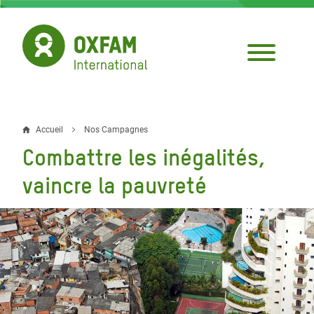
Aller
au
contenu
principal
Accueil
Nos Campagnes
Fil
Combattre les inégalités,
d'Ariane
vaincre la pauvreté