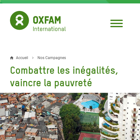
Aller
au
contenu
principal
Accueil
Nos Campagnes
Fil
Combattre les inégalités,
d'Ariane
vaincre la pauvreté