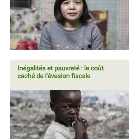
chaussures que nous fabriquons
vaut plus que notre salaire mensuel
»
Page 1
Page
››
Pagination
suivante
Inégalités et pauvreté : le coût
caché de l'évasion fiscale
Page
‹‹
Page 3
Page
››
Pagination
précédente
suivante