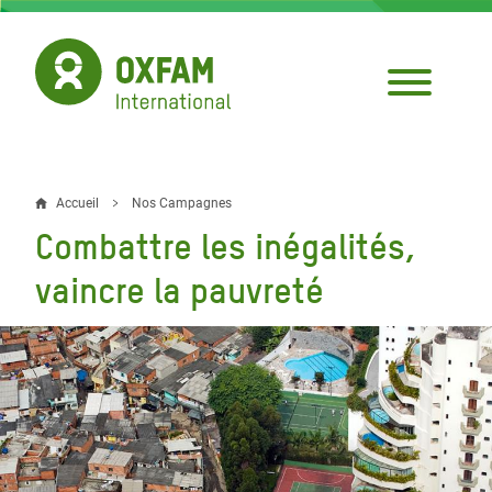
Aller
au
contenu
principal
Accueil
Nos Campagnes
Fil
Combattre les inégalités,
d'Ariane
vaincre la pauvreté