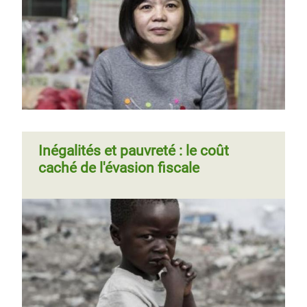
Pagination
mettre fin à la pauvreté
suivante
Inégalités et pauvreté : le coût
caché de l'évasion fiscale
Page
‹‹
Page 2
Page
››
Pagination
Page
‹‹
Page 4
Page
››
Pagination
précédente
suivante
précédente
suivante