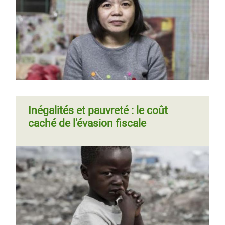
mettre fin à la pauvreté
Page 1
Page
››
Pagination
suivante
Inégalités et pauvreté : le coût
caché de l'évasion fiscale
Page
‹‹
Page 4
Page
››
Pagination
précédente
suivante