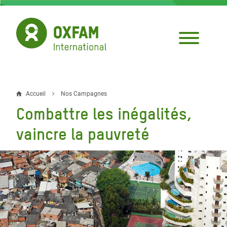
Aller
au
contenu
principal
Accueil
Nos Campagnes
Fil
Combattre les inégalités,
d'Ariane
vaincre la pauvreté