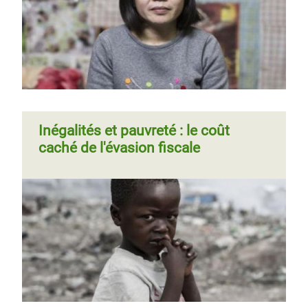
Page 1
Page
››
Pagination
suivante
Inégalités et pauvreté : le coût
caché de l'évasion fiscale