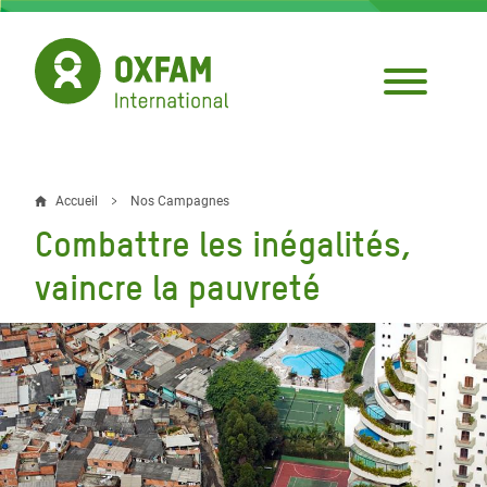
Aller
au
contenu
principal
Accueil
Nos Campagnes
Fil
Combattre les inégalités,
d'Ariane
vaincre la pauvreté