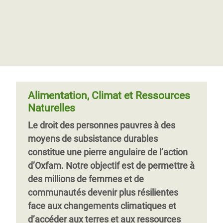
fonciers pour protéger nos terres”
Gardiens des terres, défenseurs de
notre avenir
Pendant 40 ans, les communautés
quechua au Pérou ont vécu sur des terres
Nous sommes au cœur de la plus grave
contaminées par l’industrie extractive,
atteinte que l’on puisse porter à l’identité
avec des conséquences néfastes sur leur
d’un peuple, à ses droits, à ses moyens de
santé. Teddy mène le combat pour que
subsistance et à sa sécurité, ainsi qu’à
ses communautés obtiennent un titre
notre environnement. Les populations
Alimentation, Climat et Ressources
foncier couvrant l’intégralité de leur
affectées ne peuvent pas se permettre de
Naturelles
territoire.
Découvrez son histoire et signez
perdre ce combat, et nous non plus.
Le droit des personnes pauvres à des
la pétition​.
moyens de subsistance durables
constitue une pierre angulaire de l’action
d’Oxfam. Notre objectif est de permettre à
des millions de femmes et de
communautés devenir plus résilientes
face aux changements climatiques et
d’accéder aux terres et aux ressources