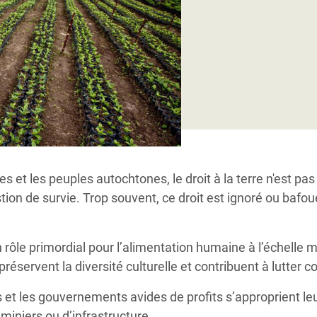
Climatique et
ntaire en Afrique de
 au Yémen
 des Réfugiés Rohingyas
ngladesh
 des Réfugié·es au
 et les peuples autochtones, le droit à la terre n'est p
n du Sud
stion de survie. Trop souvent, ce droit est ignoré ou bafou
en Syrie
le primordial pour l’alimentation humaine à l’échelle m
ervent la diversité culturelle et contribuent à lutter con
 et les gouvernements avides de profits s’approprient leu
miniers ou d’infrastructure.