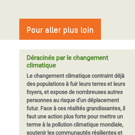
nos enfants”
terres et le changement climatique
Les inégalités foncières au cœur
des inégalités sociétales
Au Sri Lanka, il y a six ans, des
agriculteurs et pêcheurs d’un village côtier
Les inégalités foncières sont en pleine
ont été expulsés de force de leurs terres,
Pour aller plus loin
croissance dans la plupart des pays. Pire
qui servent dorénavant à promouvoir le
encore, les nouvelles mesures et analyses
tourisme. Parmi eux, Rathnamali et sa
publiées dans le présent rapport montrent
famille qui, depuis, vivent dans des
qu’elles sont sensiblement plus élevées
Déracinés par le changement
conditions difficiles. Soutenez Rathnamali,
qu’annoncé précédemment. Cette
climatique
rejoignez la campagne Défendons le droit
tendance représente une menace directe
Le changement climatique contraint déjà
à la terre.
pour les moyens de subsistance d’environ
des populations à fuir leurs terres et leurs
2,5 milliards de personnes travaillant dans
foyers, et expose de nombreuses autres
l’agriculture de petite échelle partout dans
personnes au risque d'un déplacement
le monde.
futur. Face à ces réalités grandissantes, il
faut une action plus forte pour mettre un
terme à la pollution climatique mondiale,
soutenir les communautés résilientes et