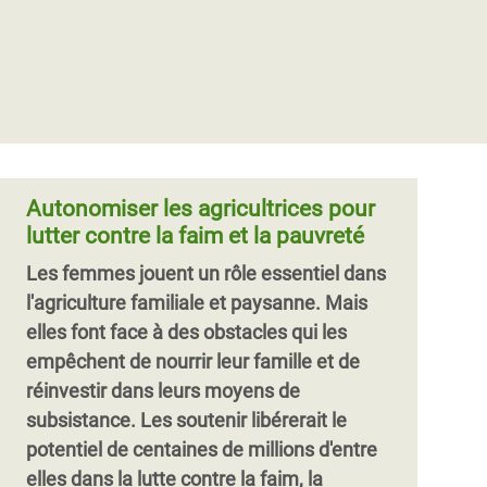
Terres communes
Le présent rapport lance un appel mondial
à l'action sur les droits fonciers
autochtones et communautaires, soutenu
par plus de 300 organisations à travers le
monde. Il s'agit d'un manifeste de
solidarité avec le combat des peuples
Autonomiser les agricultrices pour
autochtones et des communautés locales
lutter contre la faim et la pauvreté
pour la sécurisation définitive de leurs
Les femmes jouent un rôle essentiel dans
droits fonciers.
l'agriculture familiale et paysanne. Mais
elles font face à des obstacles qui les
empêchent de nourrir leur famille et de
réinvestir dans leurs moyens de
subsistance. Les soutenir libérerait le
potentiel de centaines de millions d'entre
elles dans la lutte contre la faim, la