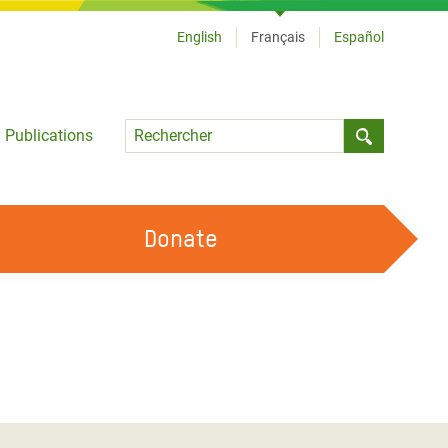
English
Français
Español
Language
Publications
Submit sea
Donate
TRAVAILLER AVEC NOUS
OUR FEMINIST PRINCIPLES
DEVENIR BÉNÉVOLE