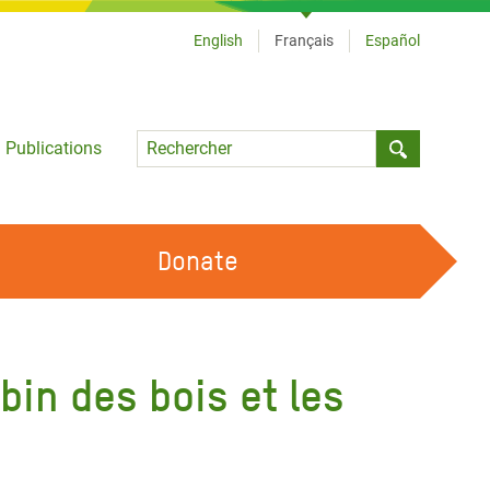
English
Français
Español
Language
Publications
Submit sea
Donate
TRAVAILLER AVEC NOUS
OUR FEMINIST PRINCIPLES
bin des bois et les
DEVENIR BÉNÉVOLE