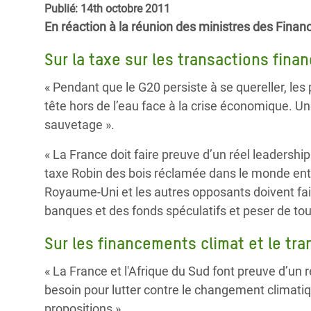
Publié: 14th octobre 2011
Conflits et Catastrophes
#MonClimatMonAvenir
Crise 
En réaction à la réunion des ministres des Fina
Alime
Inégalités Extrêmes et
Mettons Fin à la Souffrance qui se Cache
l’Est
Sur la taxe sur les transactions fina
Services Essentiels
Derrière notre Alimentation
Crise
« Pendant que le G20 persiste à se quereller, les
Inequality and Rights in a
Les Violences Faites aux Femmes et aux
tête hors de l’eau face à la crise économique. U
Digital Age
Filles, Ça Suffit !
Crise
sauvetage ».
au Ba
Gender, Rights, and Justice
« La France doit faire preuve d’un réel leadership
Crise
taxe Robin des bois réclamée dans le monde entie
Souda
Royaume-Uni et les autres opposants doivent fai
Crise 
banques et des fonds spéculatifs et peser de to
Sur les financements climat et le tra
« La France et l'Afrique du Sud font preuve d’un 
besoin pour lutter contre le changement climatiqu
propositions ».