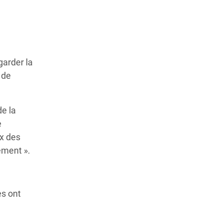
garder la
 de
de la
e
ux des
ement ».
es ont