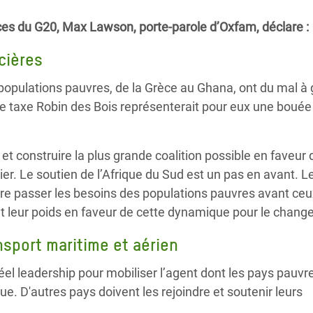
Climatique et
nces du G20, Max Lawson, porte-parole d’Oxfam, déclare :
ntaire en Afrique de
ncières
 au Yémen
 populations pauvres, de la Grèce au Ghana, ont du mal à 
ne taxe Robin des Bois représenterait pour eux une bouée
 des Réfugiés Rohingyas
ngladesh
 et construire la plus grande coalition possible en faveur 
 des Réfugié·es au
r. Le soutien de l’Afrique du Sud est un pas en avant. L
n du Sud
re passer les besoins des populations pauvres avant ce
en Syrie
ut leur poids en faveur de cette dynamique pour le chang
nsport maritime et aérien
réel leadership pour mobiliser l’agent dont les pays pauvr
e. D'autres pays doivent les rejoindre et soutenir leurs