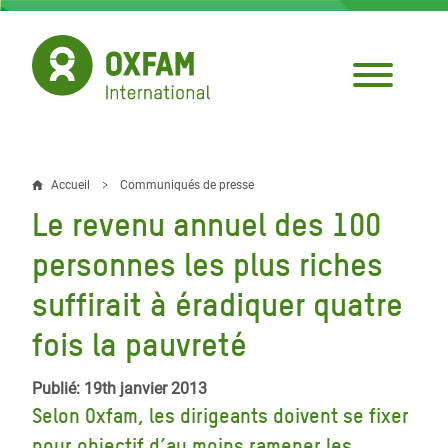
Aller
au
contenu
principal
Accueil
Communiqués de presse
Fil
Le revenu annuel des 100
d'Ariane
personnes les plus riches
suffirait à éradiquer quatre
fois la pauvreté
Publié: 19th janvier 2013
Selon Oxfam, les dirigeants doivent se fixer
pour objectif d’au moins ramener les