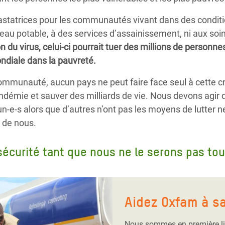
tatrices pour les communautés vivant dans des conditi
l’eau potable, à des services d’assainissement, ni aux so
n du virus, celui-ci pourrait tuer des millions de personn
ondiale dans la pauvreté.
munauté, aucun pays ne peut faire face seul à cette cri
démie et sauver des milliards de vie. Nous devons agir d
un-e-s alors que d’autres n’ont pas les moyens de lutter 
 de nous.
écurité tant que nous ne le serons pas tou
Aidez Oxfam à s
Nous sommes en première li