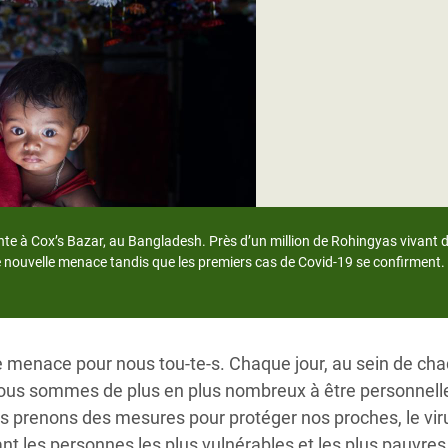
Climatique et
ntaire en Afrique de
 au Yémen
 des Réfugiés Rohingyas
ngladesh
 des Réfugié·es au
ente à Cox’s Bazar, au Bangladesh. Près d’un million de Rohingyas vivant 
n du Sud
te nouvelle menace tandis que les premiers cas de Covid-19 se confirmen
en Syrie
e menace pour nous tou-te-s. Chaque jour, au sein de ch
ous sommes de plus en plus nombreux à être personnell
s prenons des mesures pour protéger nos proches, le vir
nt les personnes les plus vulnérables et les plus pauvres 