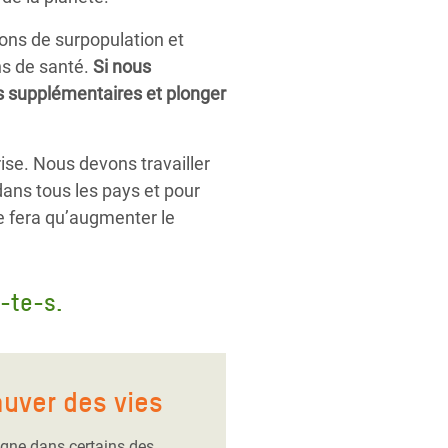
ons de surpopulation et
ins de santé.
Si nous
es supplémentaires et plonger
se. Nous devons travailler
ans tous les pays et pour
ne fera qu’augmenter le
-te-s.
auver des vies
gne dans certains des