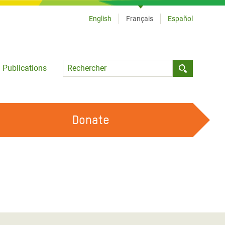
English
Français
Español
Language
Publications
Submit sea
Donate
TRAVAILLER AVEC NOUS
OUR FEMINIST PRINCIPLES
DEVENIR BÉNÉVOLE