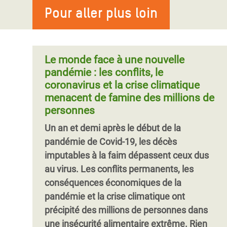
contre la COVID-19.
inégalités entre les genres. Oxfam avait
Pour aller plus loin
d'un accès équitable aux vaccins et à des
GENÈVE- Une coalition internationale de
anticipé que la pandémie pourrait miner
services de santé abordables pour toutes
groupes de défense des droits humains,
les droits des femmes dans de nombreux
et tous, notamment pour les personnes
d'experts en santé publique et d'organisat
pays et rendre leur vie plus difficile, en
réfugiées et demandeuses d'asile. Veiller
Le monde face à une nouvelle
particulier pour celles en situation de
à la disponibilité des vaccins contre la
pandémie : les conflits, le
pauvreté et de vulnérabilité. Un an plus
COVID-19 pour les personnes réfugiées
coronavirus et la crise climatique
tard, ces craintes se sont concrétisées.
est essentiel dans la lutte contre la
menacent de famine des millions de
pandémie en Ouganda. C'est pourquoi il
personnes
Pagination
est important d'identifier les barrières
Un an et demi après le début de la
auxquelles les réfugié·es font face en
pandémie de Covid-19, les décès
matière d'accès au vaccin et d'y remédier.
imputables à la faim dépassent ceux dus
au virus. Les conflits permanents, les
conséquences économiques de la
pandémie et la crise climatique ont
précipité des millions de personnes dans
une insécurité alimentaire extrême. Rien