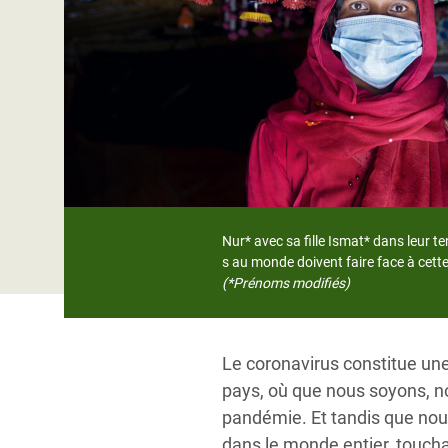
Conflits et Catastrophes
#MonClimatMonAvenir
Crise 
Alime
Inégalités Extrêmes et
Mettons Fin à la Souffrance qui se Cache
l’Est
Services Essentiels
Derrière notre Alimentation
Crise
Inequality and Rights in a
Les Violences Faites aux Femmes et aux
Digital Age
Filles, Ça Suffit !
Crise
au Ba
Gender, Rights, and Justice
Crise
Nur* avec sa fille Ismat* dans leur t
Souda
s au monde doivent faire face à cet
(*Prénoms modifiés)
Crise 
Le coronavirus constitue un
pays, où que nous soyons, n
pandémie. Et tandis que nou
dans le monde entier, toucha