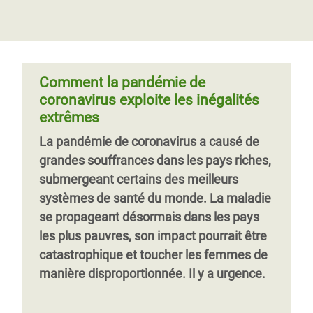
le monde
Les pays en développement sont
qu'elle n'a épargné Oxfam. Mais grâce à la
suspendus aux promesses non tenues
conviction de nos formidables
Un an et demi après le début de la
des pays riches et des laboratoires
sympathisant·es et partenaires, nous
pandémie de Covid-19, les décès
pharmaceutiques qui ne parviennent pas
avons pu venir en aide à 14 millions de
imputables à la faim dépassent ceux dus
Comment la pandémie de
à livrer les mil
personnes à travers le monde. Voici un
au virus. Le pire reste à venir, à moins que
coronavirus exploite les inégalités
aperçu du travail que nous avons mené au
les gouvernements ne s’attaquent de
extrêmes
cours de l'année écoulée.
toute urgence et avec détermination à
La pandémie de coronavirus a causé de
l’insécurité alimentaire et à ses causes
Page 1
Page
››
grandes souffrances dans les pays riches,
profondes.
suivante
submergeant certains des meilleurs
systèmes de santé du monde. La maladie
se propageant désormais dans les pays
les plus pauvres, son impact pourrait être
catastrophique et toucher les femmes de
manière disproportionnée. Il y a urgence.