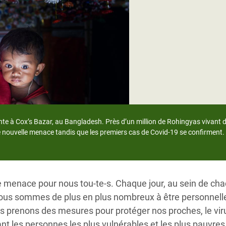
Climatique et
ntaire en Afrique de
 au Yémen
 des Réfugiés Rohingyas
ngladesh
 des Réfugié·es au
ente à Cox’s Bazar, au Bangladesh. Près d’un million de Rohingyas vivant 
n du Sud
te nouvelle menace tandis que les premiers cas de Covid-19 se confirmen
en Syrie
e menace pour nous tou-te-s. Chaque jour, au sein de ch
ous sommes de plus en plus nombreux à être personnell
s prenons des mesures pour protéger nos proches, le vir
nt les personnes les plus vulnérables et les plus pauvres 