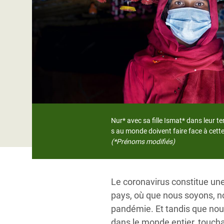
Conflits et Catastrophes
#MonClimatMonAvenir
Crise 
Alime
Inégalités Extrêmes et
Mettons Fin à la Souffrance qui se Cache
l’Est
Services Essentiels
Derrière notre Alimentation
Crise
Inequality and Rights in a
Les Violences Faites aux Femmes et aux
Digital Age
Filles, Ça Suffit !
Crise
au Ba
Gender, Rights, and Justice
Crise
Nur* avec sa fille Ismat* dans leur t
Souda
s au monde doivent faire face à cet
(*Prénoms modifiés)
Crise 
Le coronavirus constitue un
pays, où que nous soyons, n
pandémie. Et tandis que nou
dans le monde entier, toucha