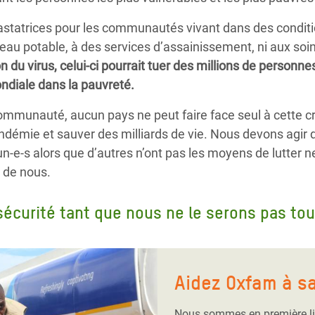
tatrices pour les communautés vivant dans des conditi
l’eau potable, à des services d’assainissement, ni aux so
n du virus, celui-ci pourrait tuer des millions de personn
ondiale dans la pauvreté.
munauté, aucun pays ne peut faire face seul à cette cri
démie et sauver des milliards de vie. Nous devons agir d
un-e-s alors que d’autres n’ont pas les moyens de lutter 
 de nous.
écurité tant que nous ne le serons pas tou
Aidez Oxfam à s
Nous sommes en première li