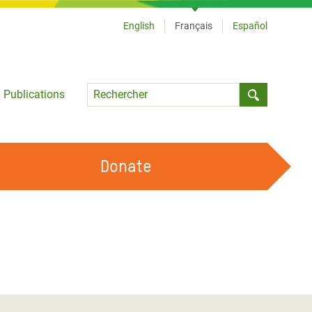
English
Français
Español
Language
Publications
Submit sea
Donate
TRAVAILLER AVEC NOUS
OUR FEMINIST PRINCIPLES
DEVENIR BÉNÉVOLE