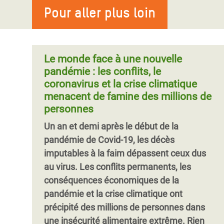
compagnies pharmaceutiques
inégalités entre les genres. Oxfam avait
Pour aller plus loin
d'un accès équitable aux vaccins et à des
Le prix de la vaccination de la moitié la
anticipé que la pandémie pourrait miner
services de santé abordables pour toutes
plus pauvre de l’humanité (3,7 milliards de
les droits des femmes dans de nombreux
et tous, notamment pour les personnes
personnes) contre le coronavirus pourrait
pays et rendre leur vie plus difficile, en
réfugiées et demandeuses d'asile. Veiller
Le monde face à une nouvelle
être inférieur aux profits en
particulier pour celles en situation de
à la disponibilité des vaccins contre la
pandémie : les conflits, le
pauvreté et de vulnérabilité. Un an plus
COVID-19 pour les personnes réfugiées
coronavirus et la crise climatique
tard, ces craintes se sont concrétisées.
est essentiel dans la lutte contre la
menacent de famine des millions de
pandémie en Ouganda. C'est pourquoi il
personnes
Pagination
est important d'identifier les barrières
Un an et demi après le début de la
auxquelles les réfugié·es font face en
pandémie de Covid-19, les décès
matière d'accès au vaccin et d'y remédier.
imputables à la faim dépassent ceux dus
au virus. Les conflits permanents, les
conséquences économiques de la
pandémie et la crise climatique ont
précipité des millions de personnes dans
une insécurité alimentaire extrême. Rien