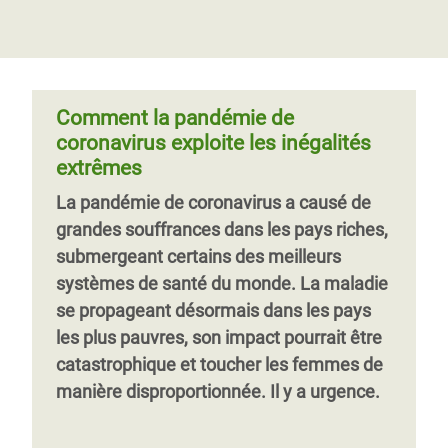
le monde
qu'elle n'a épargné Oxfam. Mais grâce à la
monde entier ont signé une lettre ouverte
conviction de nos formidables
appelant tous les gouvernements à s’unir
Un an et demi après le début de la
sympathisant·es et partenaires, nous
en faveur d’un vaccin universel
pandémie de Covid-19, les décès
avons pu venir en aide à 14 millions de
imputables à la faim dépassent ceux dus
Comment la pandémie de
personnes à travers le monde. Voici un
au virus. Le pire reste à venir, à moins que
coronavirus exploite les inégalités
aperçu du travail que nous avons mené au
les gouvernements ne s’attaquent de
extrêmes
cours de l'année écoulée.
toute urgence et avec détermination à
La pandémie de coronavirus a causé de
l’insécurité alimentaire et à ses causes
Page
‹‹
Page 6
Page
››
grandes souffrances dans les pays riches,
profondes.
précédente
suivante
submergeant certains des meilleurs
systèmes de santé du monde. La maladie
se propageant désormais dans les pays
les plus pauvres, son impact pourrait être
catastrophique et toucher les femmes de
manière disproportionnée. Il y a urgence.