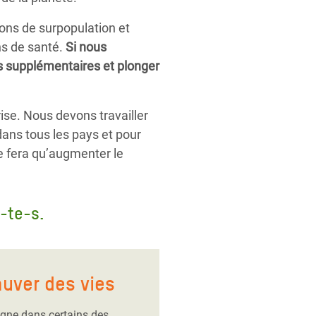
ons de surpopulation et
ins de santé.
Si nous
es supplémentaires et plonger
se. Nous devons travailler
ans tous les pays et pour
ne fera qu’augmenter le
-te-s.
auver des vies
gne dans certains des