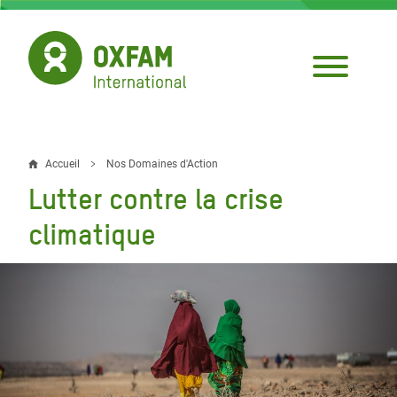
Aller
au
contenu
principal
Accueil
Nos Domaines d'Action
Fil
Lutter contre la crise
d'Ariane
climatique