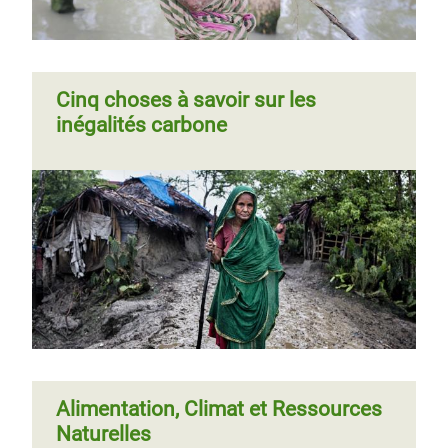
Page
‹‹
Page 2
Page
››
Pagination
Cinq choses à savoir sur les
précédente
suivante
inégalités carbone
Page
‹‹
Page 3
Pagination
précédente
Alimentation, Climat et Ressources
Naturelles