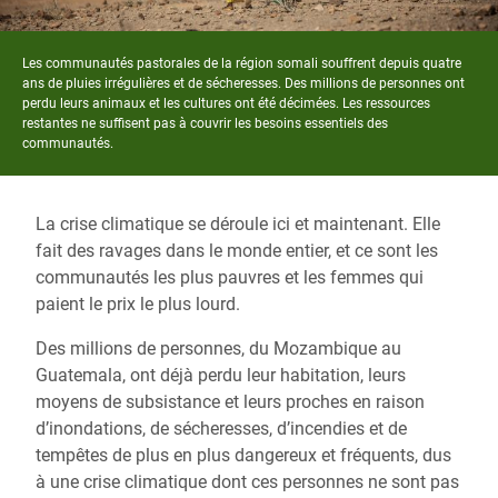
Les communautés pastorales de la région somali souffrent depuis quatre
ans de pluies irrégulières et de sécheresses. Des millions de personnes ont
perdu leurs animaux et les cultures ont été décimées. Les ressources
restantes ne suffisent pas à couvrir les besoins essentiels des
communautés.
La crise climatique se déroule ici et maintenant. Elle
fait des ravages dans le monde entier, et ce sont les
communautés les plus pauvres et les femmes qui
paient le prix le plus lourd.
Des millions de personnes, du Mozambique au
Guatemala, ont déjà perdu leur habitation, leurs
moyens de subsistance et leurs proches en raison
d’inondations, de sécheresses, d’incendies et de
tempêtes de plus en plus dangereux et fréquents, dus
à une crise climatique dont ces personnes ne sont pas