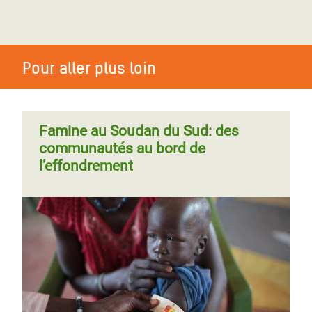
En Ouganda, la vie en suspens des
réfugiés sud-soudanais
Pour aller plus loin
Famine au Soudan du Sud: des
communautés au bord de
l’effondrement
Pourquoi travaillez-vous dans
l’humanitaire ? Dix témoignages au
Sud-Soudan