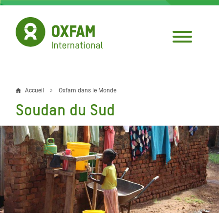
Aller
au
contenu
principal
Accueil
Oxfam dans le Monde
Fil
Soudan du Sud
d'Ariane